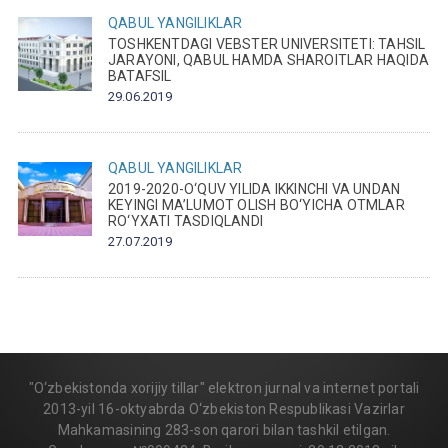
QABUL
YANGILIKLAR
TOSHKENTDAGI VEBSTER UNIVERSITETI: TAHSIL
JARAYONI, QABUL HAMDA SHAROITLAR HAQIDA
BATAFSIL
29.06.2019
QABUL
YANGILIKLAR
2019-2020-O‘QUV YILIDA IKKINCHI VA UNDAN
KEYINGI MA’LUMOT OLISH BO‘YICHA OTMLAR
RO‘YXATI TASDIQLANDI
27.07.2019
"O‘zbekistonda xorijiy tillar" elektron jurnal va internet portali
2013-yil 16-oktyabrda O‘zbekiston Respublikasi Vazirlar
Mahkamasining 283-son qarori bilan tashkil etilgan.