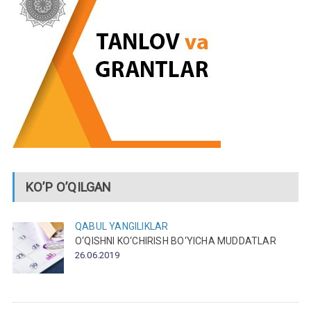
KO’P O’QILGAN
QABUL
YANGILIKLAR
O‘QISHNI KO‘CHIRISH BO‘YICHA MUDDATLAR
26.06.2019