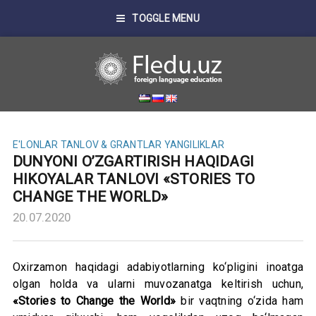
TOGGLE MENU
E'LONLAR
TANLOV & GRANTLAR
YANGILIKLAR
DUNYONI O’ZGARTIRISH HAQIDAGI
HIKOYALAR TANLOVI «STORIES TO
CHANGE THE WORLD»
20.07.2020
Oxirzamon haqidagi adabiyotlarning ko‘pligini inoatga
olgan holda va ularni muvozanatga keltirish uchun,
«Stories to Change the World»
bir vaqtning o‘zida ham