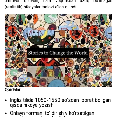
umidvor qiluvchi, ham voqelikdan uzoq bo‘lmagan
(realistik) hikoyalar tanlovi e’lon qilindi.
Qoidalar:
Ingliz tilida 1050-1550 so‘zdan iborat bo‘lgan
qisqa hikoya yozish.
Onlayn formani to‘ldirish v ko‘rsatilgan