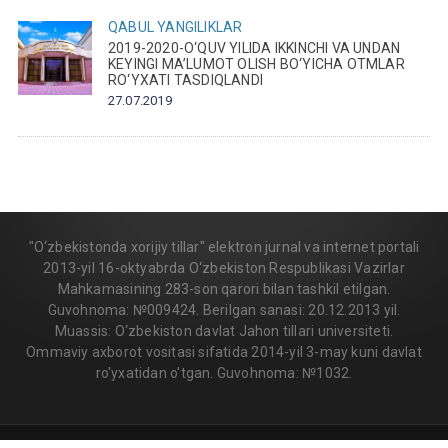
QABUL
YANGILIKLAR
2019-2020-O‘QUV YILIDA IKKINCHI VA UNDAN
KEYINGI MA’LUMOT OLISH BO‘YICHA OTMLAR
RO‘YXATI TASDIQLANDI
27.07.2019
"O‘zbekistonda xorijiy tillar" elektron jurnal va internet portali
2013-yil 16-oktyabrda O‘zbekiston Respublikasi Vazirlar
Mahkamasining 283-son qarori bilan tashkil etilgan.
Guvohnoma: №009424. Berilgan sanasi: 20.12.2013 yil.
Muassis: O‘zbekiston davlat Jahon tillari universiteti.
Ommaviy axborot vositasi sifatida 2014-yil 3-may kuni davlat
ro'yxatidan o'tgan. Guvohnoma: №1032.