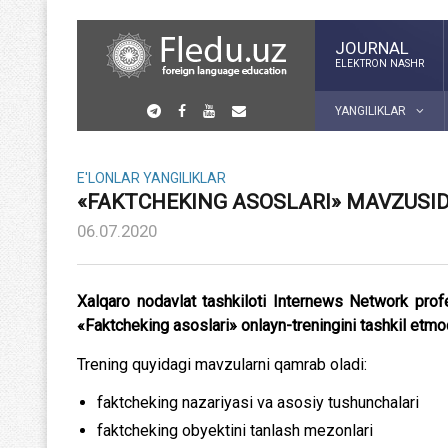
JOURNAL
ELEKTRON NASHR
YANGILIKLAR
E'LONLAR
YANGILIKLAR
«FAKTCHEKING ASOSLARI» MAVZUSID
06.07.2020
Xalqaro nodavlat tashkiloti Internews Network profes
«Faktcheking asoslari» onlayn-treningini tashkil etmo
Trening quyidagi mavzularni qamrab oladi:
faktcheking nazariyasi va asosiy tushunchalari
faktcheking obyektini tanlash mezonlari