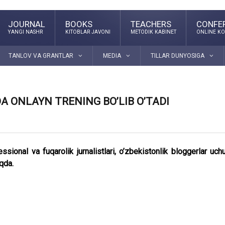
JOURNAL
BOOKS
TEACHERS
CONFE
YANGI NASHR
KITOBLAR JAVONI
METODIK KABINET
ONLINE KO
TANLOV VA GRANTLAR
MEDIA
TILLAR DUNYOSIGA
A ONLAYN TRENING BO’LIB O’TADI
sional va fuqarolik jurnalistlari, o’zbekistonlik bloggerlar uch
qda.