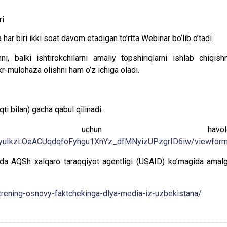
ri
har biri ikki soat davom etadigan to’rtta Webinar bo’lib o’tadi.
i, balki ishtirokchilarni amaliy topshiriqlarni ishlab chiqishn
r-mulohaza olishni ham o’z ichiga oladi.
ti bilan) gacha qabul qilinadi.
tish uchun havola
JQyuIkzLOeACUqdqfoFyhgu1XnYz_dfMNyizUPzgrID6iw/viewfor
a AQSh xalqaro taraqqiyot agentligi (USAID) ko’magida amal
trening-osnovy-faktchekinga-dlya-media-iz-uzbekistana/