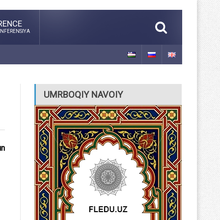
RENCE
NFERENSIYA
UMRBOQIY NAVOIY
un