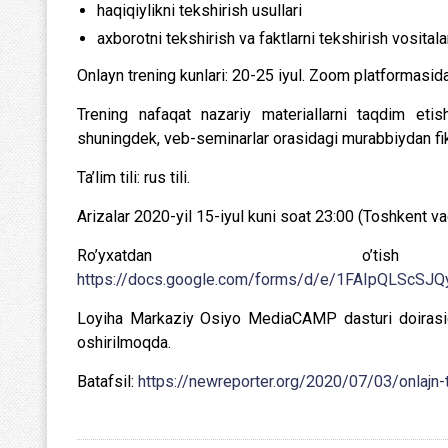
haqiqiylikni tekshirish usullari
axborotni tekshirish va faktlarni tekshirish vositala
Onlayn trening kunlari: 20-25 iyul. Zoom platformasida 
Trening nafaqat nazariy materiallarni taqdim etishn
shuningdek, veb-seminarlar orasidagi murabbiydan fik
Ta’lim tili: rus tili.
Arizalar 2020-yil 15-iyul kuni soat 23:00 (Toshkent vaq
Ro’yxatdan o’
https://docs.google.com/forms/d/e/1FAIpQLScS
Loyiha Markaziy Osiyo MediaCAMP dasturi doirasid
oshirilmoqda.
Batafsil:
https://newreporter.org/2020/07/03/onlajn-