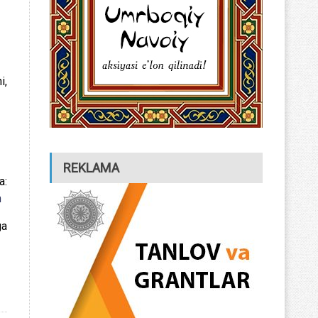
i,
REKLAMA
:
m
ga