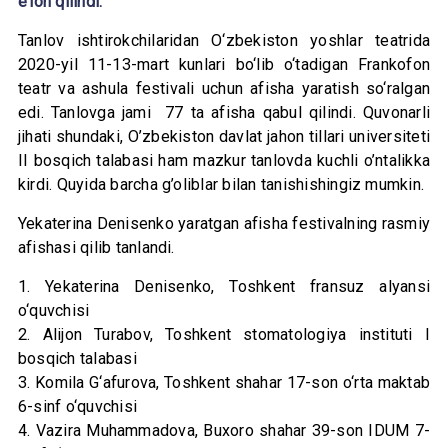
e’lon qilindi.
Tanlov ishtirokchilaridan O‘zbekiston yoshlar teatrida
2020-yil 11-13-mart kunlari bo‘lib o‘tadigan Frankofon
teatr va ashula festivali uchun afisha yaratish so‘ralgan
edi. Tanlovga jami 77 ta afisha qabul qilindi. Quvonarli
jihati shundaki, O’zbekiston davlat jahon tillari universiteti
II bosqich talabasi ham mazkur tanlovda kuchli o’ntalikka
kirdi. Quyida barcha g’oliblar bilan tanishishingiz mumkin.
Yekaterina Denisenko yaratgan afisha festivalning rasmiy
afishasi qilib tanlandi.
1. Yekaterina Denisenko, Toshkent fransuz alyansi
o‘quvchisi
2. Alijon Turabov, Toshkent stomatologiya instituti I
bosqich talabasi
3. Komila G‘afurova, Toshkent shahar 17-son o‘rta maktab
6-sinf o‘quvchisi
4. Vazira Muhammadova, Buxoro shahar 39-son IDUM 7-