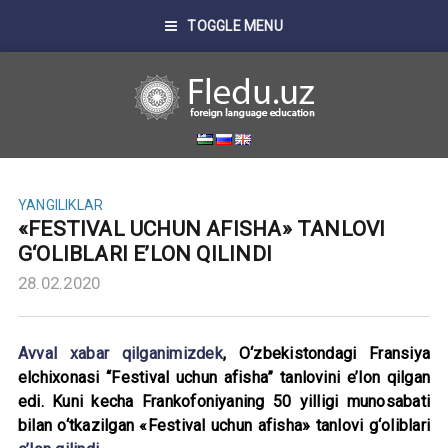
TOGGLE MENU
YANGILIKLAR
«FESTIVAL UCHUN AFISHA» TANLOVI
G‘OLIBLARI E’LON QILINDI
28.02.2020
Avv
al xabar qilganimizdek
, O‘zbekistondagi Fransiya
elchixonasi “Festival uchun afisha” tanlovini e’lon qilgan
edi. Kuni kecha Frankofoniyaning 50 yilligi munosabati
bilan o‘tkazilgan «Festival uchun afisha» tanlovi g‘oliblari