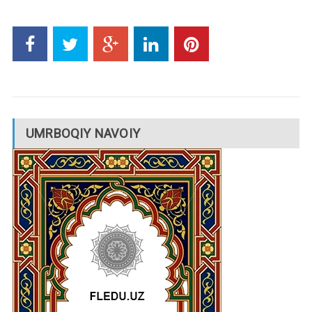
UMRBOQIY NAVOIY