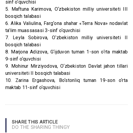
sinf o‘quvchisi
5. Maftuna Karimova, O‘zbekiston milliy universiteti III
bosqich talabasi
6. Alika Valiulina, Farg‘ona shahar «Terra Nova» nodavlat
ta’lim muassasasi 3-sinf o‘quvchisi
7. Leyla Sobirova, O‘zbekiston milliy universiteti II
bosqich talabasi
8. Marjona Adizova, G‘ijduvon tuman 1-son o‘rta maktab
9-sinf o‘quvchisi
9. Mohinur Mirziyodova, O‘zbekiston Davlat jahon tillari
universiteti II bosqich talabasi
10. Zarina Ergashova, Bo‘stonliq tuman 19-son o‘rta
maktab 11-sinf o‘quvchisi
SHARE THIS ARTICLE
DO THE SHARING THINGY