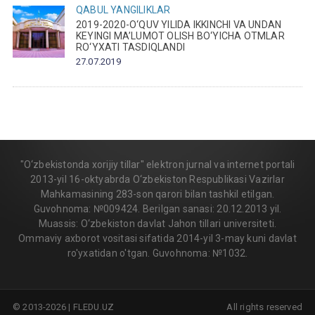
QABUL
YANGILIKLAR
2019-2020-O‘QUV YILIDA IKKINCHI VA UNDAN
KEYINGI MA’LUMOT OLISH BO‘YICHA OTMLAR
RO‘YXATI TASDIQLANDI
27.07.2019
"O‘zbekistonda xorijiy tillar" elektron jurnal va internet portali
2013-yil 16-oktyabrda O‘zbekiston Respublikasi Vazirlar
Mahkamasining 283-son qarori bilan tashkil etilgan.
Guvohnoma: №009424. Berilgan sanasi: 20.12.2013 yil.
Muassis: O‘zbekiston davlat Jahon tillari universiteti.
Ommaviy axborot vositasi sifatida 2014-yil 3-may kuni davlat
ro'yxatidan o'tgan. Guvohnoma: №1032.
© 2013-2026 | FLEDU.UZ
All rights reserved