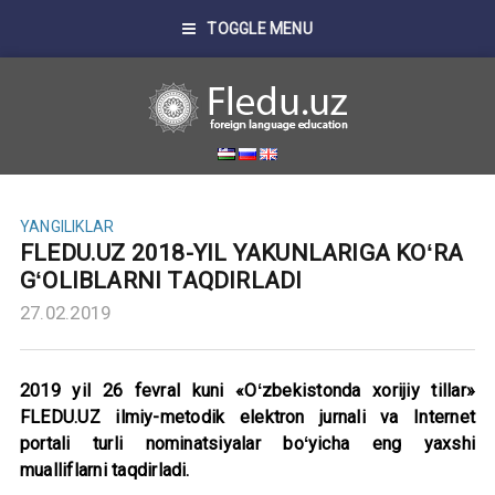
TOGGLE MENU
YANGILIKLAR
FLEDU.UZ 2018-YIL YAKUNLARIGA KOʻRA
GʻOLIBLARNI TAQDIRLADI
27.02.2019
2019 yil 26 fevral kuni «Oʻzbekistonda xorijiy tillar»
FLEDU.UZ ilmiy-metodik elektron jurnali va Internet
portali turli nominatsiyalar boʻyicha eng yaxshi
mualliflarni taqdirladi.