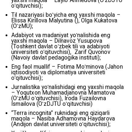
yaxshi maqola – Laylo Ahmedova (OʻzDJTU
oʻqituvchisi);
Til nazariyasi boʻyicha eng yaxshi maqola –
Elissa Kirillova Malyutina (), Olga Kukatova
(OʻzMU);
Adabiyot va madaniyat yoʻnalishida eng
yaxshi maqola – Dilnavoz Yusupova
(Toshkent davlat oʻzbek tili va adabiyoti
universiteti oʻqituvchisi), Zarif Quvonov
(Navoiy davlat pedagogika instituti);
Eng faol muallif – Fotima Moʻminova (Jahon
iqtisodiyoti va diplomatiya universiteti
oʻqituvchisi);
Jurnalistika yoʻnalishidagi eng yaxshi maqola
– Yoqutxon Muhamadjanovna Mamatova
(OʻzMU oʻqituvchisi), Iroda Fuzailovna
Ismailova (OʻzDJTU oʻqituvchisi)
“Terra incognita” ruknidagi eng qiziqarli
maqola – Nasiba Adhamovna Haydarova
(Andijon davlat universiteti oʻqituvchisi);