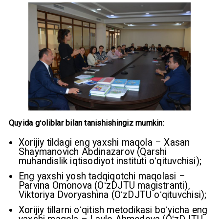
Quyida gʻoliblar bilan tanishishingiz mumkin:
Xorijiy tildagi eng yaxshi maqola – Xasan
Shaymanovich Abdinazarov (Qarshi
muhandislik iqtisodiyot instituti oʻqituvchisi);
Eng yaxshi yosh tadqiqotchi maqolasi –
Parvina Omonova (OʻzDJTU magistranti),
Viktoriya Dvoryashina (OʻzDJTU oʻqituvchisi);
Xorijiy tillarni oʻqitish metodikasi boʻyicha eng