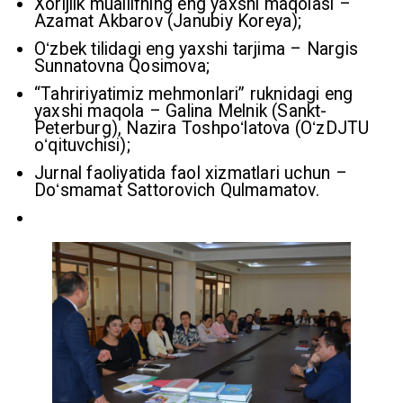
Xorijlik muallifning eng yaxshi maqolasi –
Azamat Akbarov (Janubiy Koreya);
Oʻzbek tilidagi eng yaxshi tarjima – Nargis
Sunnatovna Qosimova;
“Tahririyatimiz mehmonlari” ruknidagi eng
yaxshi maqola – Galina Melnik (Sankt-
Peterburg), Nazira Toshpoʻlatova (OʻzDJTU
oʻqituvchisi);
Jurnal faoliyatida faol xizmatlari uchun –
Doʻsmamat Sattorovich Qulmamatov.