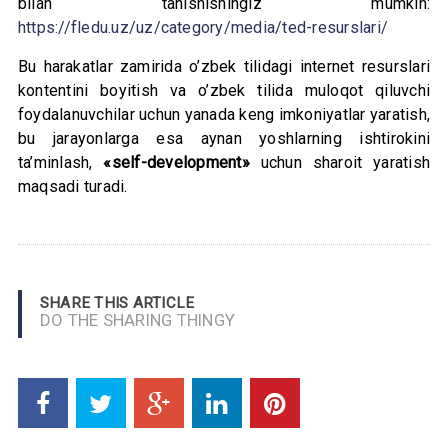
bilan tanishishingiz mumkin:
https://fledu.uz/uz/category/media/ted-resurslari/
Bu harakatlar zamirida o’zbek tilidagi internet resurslari
kontentini boyitish va o’zbek tilida muloqot qiluvchi
foydalanuvchilar uchun yanada keng imkoniyatlar yaratish,
bu jarayonlarga esa aynan yoshlarning ishtirokini
ta’minlash,
«self-development»
uchun sharoit yaratish
maqsadi turadi.
SHARE THIS ARTICLE
DO THE SHARING THINGY