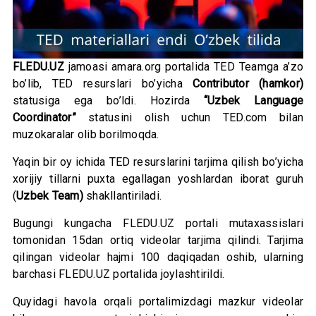
FLEDU.UZ
jamoasi amara.org portalida TED Teamga a’zo
bo’lib, TED resurslari bo’yicha
Contributor (hamkor)
statusiga ega bo’ldi. Hozirda
“Uzbek Language
Coordinator”
statusini olish uchun TED.com bilan
muzokaralar olib borilmoqda.
Yaqin bir oy ichida TED resurslarini tarjima qilish bo’yicha
xorijiy tillarni puxta egallagan yoshlardan iborat guruh
(
Uzbek Team)
shakllantiriladi.
Bugungi kungacha FLEDU.UZ portali mutaxassislari
tomonidan 15dan ortiq videolar tarjima qilindi. Tarjima
qilingan videolar hajmi 100 daqiqadan oshib, ularning
barchasi FLEDU.UZ portalida joylashtirildi.
Quyidagi havola orqali portalimizdagi mazkur videolar