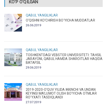
KO’P O’QILGAN
QABUL
YANGILIKLAR
O‘QISHNI KO‘CHIRISH BO‘YICHA MUDDATLAR
26.06.2019
QABUL
YANGILIKLAR
TOSHKENTDAGI VEBSTER UNIVERSITETI: TAHSIL
JARAYONI, QABUL HAMDA SHAROITLAR HAQIDA
BATAFSIL
29.06.2019
QABUL
YANGILIKLAR
2019-2020-O‘QUV YILIDA IKKINCHI VA UNDAN
KEYINGI MA’LUMOT OLISH BO‘YICHA OTMLAR
RO‘YXATI TASDIQLANDI
27.07.2019