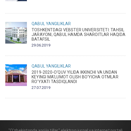
QABUL
YANGILIKLAR
TOSHKENTDAGI VEBSTER UNIVERSITETI: TAHSIL
JARAYONI, QABUL HAMDA SHAROITLAR HAQIDA
BATAFSIL
29.06.2019
QABUL
YANGILIKLAR
2019-2020-O‘QUV YILIDA IKKINCHI VA UNDAN
KEYINGI MA’LUMOT OLISH BO‘YICHA OTMLAR
RO‘YXATI TASDIQLANDI
27.07.2019
"O‘zbekistonda xorijiy tillar" elektron jurnal va internet portali