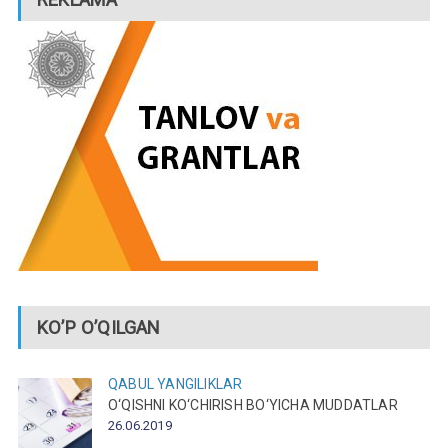
KO’P O’QILGAN
QABUL
YANGILIKLAR
O‘QISHNI KO‘CHIRISH BO‘YICHA MUDDATLAR
26.06.2019