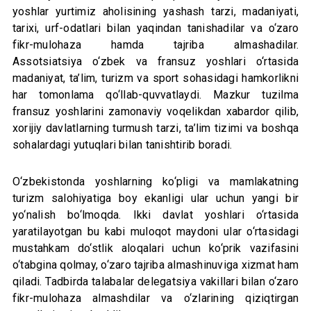
yoshlar yurtimiz aholisining yashash tarzi, madaniyati,
tarixi, urf-odatlari bilan yaqindan tanishadilar va o‘zaro
fikr-mulohaza hamda tajriba almashadilar.
Assotsiatsiya o‘zbek va fransuz yoshlari o‘rtasida
madaniyat, ta’lim, turizm va sport sohasidagi hamkorlikni
har tomonlama qo‘llab-quvvatlaydi. Mazkur tuzilma
fransuz yoshlarini zamonaviy voqelikdan xabardor qilib,
xorijiy davlatlarning turmush tarzi, ta’lim tizimi va boshqa
sohalardagi yutuqlari bilan tanishtirib boradi.
O‘zbekistonda yoshlarning ko‘pligi va mamlakatning
turizm salohiyatiga boy ekanligi ular uchun yangi bir
yo‘nalish bo‘lmoqda. Ikki davlat yoshlari o‘rtasida
yaratilayotgan bu kabi muloqot maydoni ular o‘rtasidagi
mustahkam do‘stlik aloqalari uchun ko‘prik vazifasini
o‘tabgina qolmay, o‘zaro tajriba almashinuviga xizmat ham
qiladi. Tadbirda talabalar delegatsiya vakillari bilan o‘zaro
fikr-mulohaza almashdilar va o‘zlarining qiziqtirgan