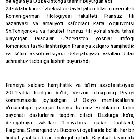
delegatsiya O‘zbekistonga tashrif buyurgan edi.
24-oktabr kuni O`zbekiston davlat jahon tillari universiteti
Roman-german filologiyasi fakulteti Fransuz tili
nazariyasi va amaliyoti kafedrasi katta o‘qituvchisi
Sh.Tohirjonova va fakultet fransuz tili yo‘nalishida tahsil
olayotgan talabalar O‘zbekiston yoshlar ittifoqi
tomonidan tashkillashtirilgan Fransiya xalqaro hamjihatlik
va ta’lim assotsiatsiyasi delegatsiyasi vakillari bilan
uchrashuv tadbiriga tashrif buyurishdi.
Fransiya xalqaro hamjihatlik va ta’lim assotsiatsiyasi
2011-yilda tuzilgan bo‘lib, Verzon okrugining Pryoyi
kommunasida joylashgan. U Osiyo mamlakatlarini
o‘rganishga qiziqqan barcha fransuz yoshlariga ta’lim
sayohati dasturlarini taqdim qiladi. Dasturga ko‘ra,
delegatsiya vakillari 1-noyabrga qadar Toshkent,
Farg‘ona, Samarqand va Buxoro viloyatlarida bo‘lib, har bir
hudud yoshlari bilan muloqot qiladi. Sayohat davomida