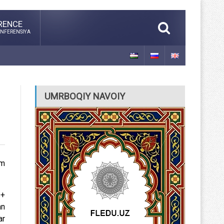
RENCE
NFERENSIYA
UMRBOQIY NAVOIY
im
s+
an
ar