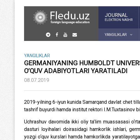
JOURNAL
ELEKTRON NASHR
YANGILIKLAR
YANGILIKLAR
GERMANIYANING HUMBOLDT UNIVERS
O’QUV ADABIYOTLARI YARATILADI
08.07.2019
2019-yilning 6-iyun kunida Samarqand davlat chet till
tashrif buyurdi hamda institut rektori I.M.Tuxtasinov b
Uchrashuv davomida ikki oliy ta’lim muassasasi o‘rt
dasturi loyihalari doirasidagi hamkorlik ishlari, ge
yozgi o‘quv kurslari hamda hamkorlikda yaratilayotgan 