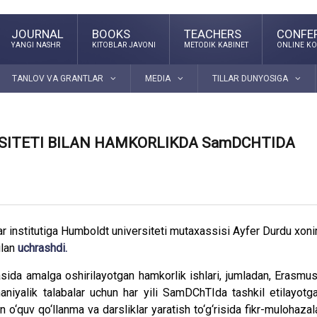
JOURNAL
BOOKS
TEACHERS
CONFE
YANGI NASHR
KITOBLAR JAVONI
METODIK KABINET
ONLINE KO
TANLOV VA GRANTLAR
MEDIA
TILLAR DUNYOSIGA
ITETI BILAN HAMKORLIKDA SamDCHTIDA
ar institutiga Humboldt universiteti mutaxassisi Ayfer Durdu xon
ilan
uchrashdi.
asida amalga oshirilayotgan hamkorlik ishlari, jumladan, Erasmu
rmaniyalik talabalar uchun har yili SamDChTIda tashkil etilayotg
o‘quv qo‘llanma va darsliklar yaratish to‘g‘risida fikr-mulohazal