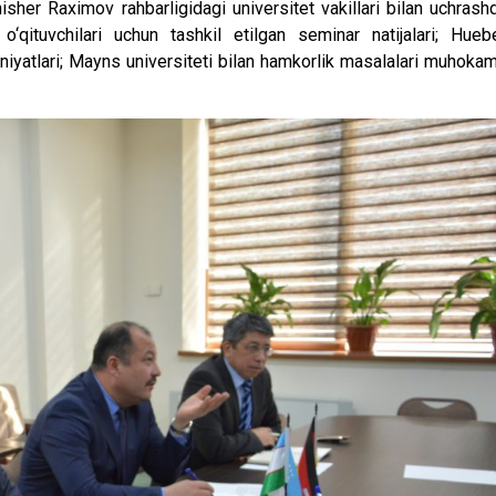
sher Raximov rahbarligidagi universitet vakillari bilan uchrashd
qituvchilari uchun tashkil etilgan seminar natijalari; Hueb
oniyatlari; Mayns universiteti bilan hamkorlik masalalari muhoka