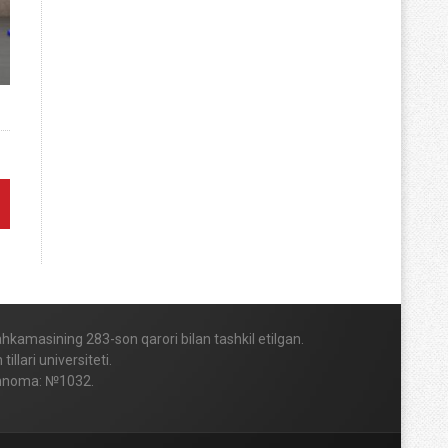
Mahkamasining 283-son qarori bilan tashkil etilgan.
lari universiteti.
vohnoma: №1032.