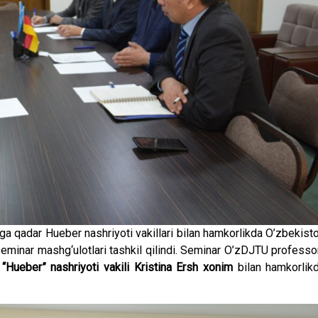
rga qadar Hueber nashriyoti vakillari bilan hamkorlikda O’zbekist
li” seminar mashg‘ulotlari tashkil qilindi. Seminar O’zDJTU professo
“Hueber” nashriyoti vakili Kristina Ersh xonim
bilan hamkorlik