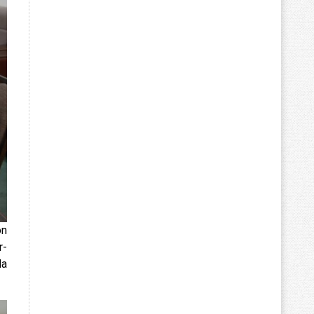
on
r-
da