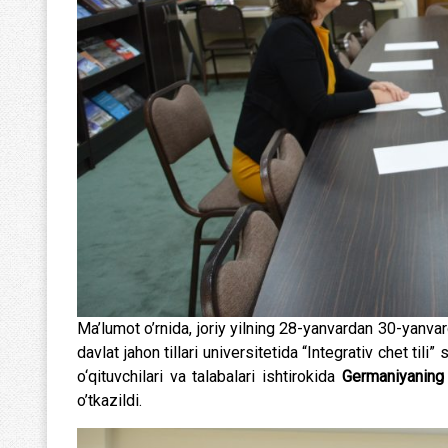
Ma’lumot o’rnida, joriy yilning 28-yanvardan 30-yanva
davlat jahon tillari universitetida “Integrativ chet ti
o‘qituvchilari va talabalari ishtirokida
Germaniyaning 
o’tkazildi.