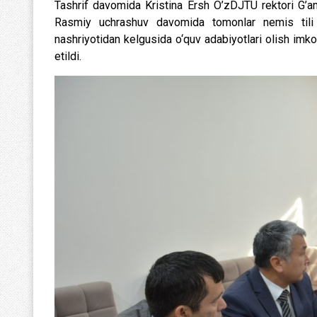
Tashrif davomida Kristina Ersh O’zDJTU rektori G’ani
Rasmiy uchrashuv davomida tomonlar nemis tili o‘
nashriyotidan kelgusida o‘quv adabiyotlari olish imk
etildi.