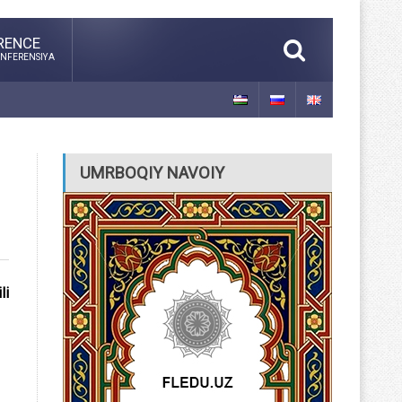
RENCE
NFERENSIYA
UMRBOQIY NAVOIY
li