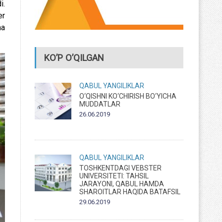
i.
er
ma
KO’P O’QILGAN
QABUL
YANGILIKLAR
O‘QISHNI KO‘CHIRISH BO‘YICHA
MUDDATLAR
26.06.2019
QABUL
YANGILIKLAR
TOSHKENTDAGI VEBSTER
UNIVERSITETI: TAHSIL
JARAYONI, QABUL HAMDA
SHAROITLAR HAQIDA BATAFSIL
29.06.2019