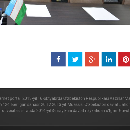
internet portali 2013-yil 16-oktyabrda O‘zbekiston Respublikasi Vazirlar 
. Berilgan sanasi: 20.12.2013 yil. Muassis: O‘zbekiston davlat Jahon til
t vositasi sifatida 2014-yil 3-may kuni davlat ro'yxatidan o'tgan. Gu