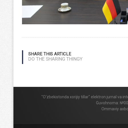
SHARE THIS ARTICLE
DO THE SHARING THINGY
"O‘zbekistonda xorijiy tillar" elektron jurnal va 
Guvohnoma: №009424
Ommaviy axboro