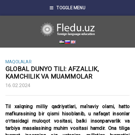
TOGGLE MENU
MAQOLALAR
GLOBAL DUNYO TILI: AFZALLIK,
KAMCHILIK VA MUAMMOLAR
16.02.2024
Til xalqning milliy qadriyatlari, maʼnaviy olami, hatto
mafkurasining bir qismi hisoblanib, u nafaqat insonlar
oʻrtasidagi muloqot vositasi, balki insonparvarlik va
tarbiya masalasining muhim vositasi hamdir. Ona tiliga