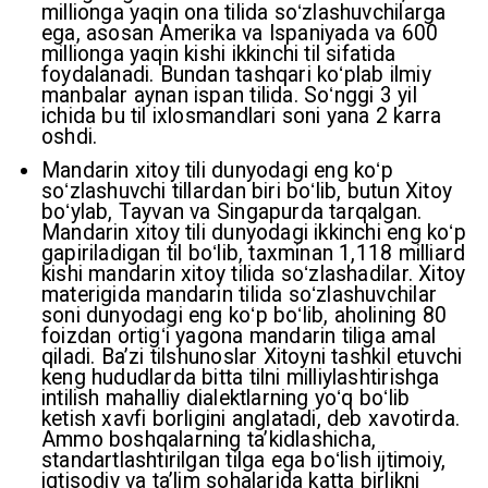
millionga yaqin ona tilida soʻzlashuvchilarga
ega, asosan Amerika va Ispaniyada va 600
millionga yaqin kishi ikkinchi til sifatida
foydalanadi. Bundan tashqari koʻplab ilmiy
manbalar aynan ispan tilida. Soʻnggi 3 yil
ichida bu til ixlosmandlari soni yana 2 karra
oshdi.
Mandarin xitoy tili dunyodagi eng koʻp
soʻzlashuvchi tillardan biri boʻlib, butun Xitoy
boʻylab, Tayvan va Singapurda tarqalgan.
Mandarin xitoy tili dunyodagi ikkinchi eng koʻp
gapiriladigan til boʻlib, taxminan 1,118 milliard
kishi mandarin xitoy tilida soʻzlashadilar. Xitoy
materigida mandarin tilida soʻzlashuvchilar
soni dunyodagi eng koʻp boʻlib, aholining 80
foizdan ortigʻi yagona mandarin tiliga amal
qiladi. Baʼzi tilshunoslar Xitoyni tashkil etuvchi
keng hududlarda bitta tilni milliylashtirishga
intilish mahalliy dialektlarning yoʻq boʻlib
ketish xavfi borligini anglatadi, deb xavotirda.
Ammo boshqalarning taʼkidlashicha,
standartlashtirilgan tilga ega boʻlish ijtimoiy,
iqtisodiy va taʼlim sohalarida katta birlikni