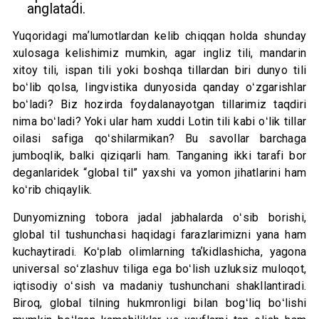
anglatadi.
Yuqoridagi maʼlumotlardan kelib chiqqan holda shunday
xulosaga kelishimiz mumkin, agar ingliz tili, mandarin
xitoy tili, ispan tili yoki boshqa tillardan biri dunyo tili
boʻlib qolsa, lingvistika dunyosida qanday oʻzgarishlar
boʻladi? Biz hozirda foydalanayotgan tillarimiz taqdiri
nima boʻladi? Yoki ular ham xuddi Lotin tili kabi oʻlik tillar
oilasi safiga qoʻshilarmikan? Bu savollar barchaga
jumboqlik, balki qiziqarli ham. Tanganing ikki tarafi bor
deganlaridek “global til” yaxshi va yomon jihatlarini ham
koʻrib chiqaylik.
Dunyomizning tobora jadal jabhalarda oʻsib borishi,
global til tushunchasi haqidagi farazlarimizni yana ham
kuchaytiradi. Koʻplab olimlarning taʼkidlashicha, yagona
universal soʻzlashuv tiliga ega boʻlish uzluksiz muloqot,
iqtisodiy oʻsish va madaniy tushunchani shakllantiradi.
Biroq, global tilning hukmronligi bilan bogʻliq boʻlishi