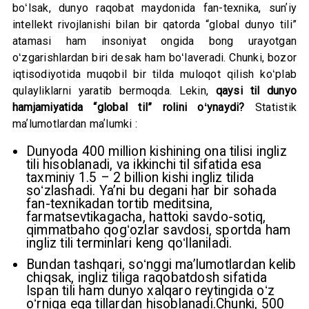
boʻlsak, dunyo raqobat maydonida fan-texnika, sunʼiy
intellekt rivojlanishi bilan bir qatorda “global dunyo tili”
atamasi ham insoniyat ongida bong urayotgan
oʻzgarishlardan biri desak ham boʻlaveradi. Chunki, bozor
iqtisodiyotida muqobil bir tilda muloqot qilish koʻplab
qulayliklarni yaratib bermoqda. Lekin,
qaysi til dunyo
hamjamiyatida “global til” rolini oʻynaydi?
Statistik
maʼlumotlardan maʼlumki :
Dunyoda 400 million kishining ona tilisi ingliz
tili hisoblanadi, va ikkinchi til sifatida esa
taxminiy 1.5 – 2 billion kishi ingliz tilida
soʻzlashadi. Yaʼni bu degani har bir sohada
fan-texnikadan tortib meditsina,
farmatsevtikagacha, hattoki savdo-sotiq,
qimmatbaho qogʻozlar savdosi, sportda ham
ingliz tili terminlari keng qoʻllaniladi.
Bundan tashqari, soʻnggi maʼlumotlardan kelib
chiqsak, ingliz tiliga raqobatdosh sifatida
Ispan tili ham dunyo xalqaro reytingida oʻz
oʻrniga ega tillardan hisoblanadi.Chunki, 500