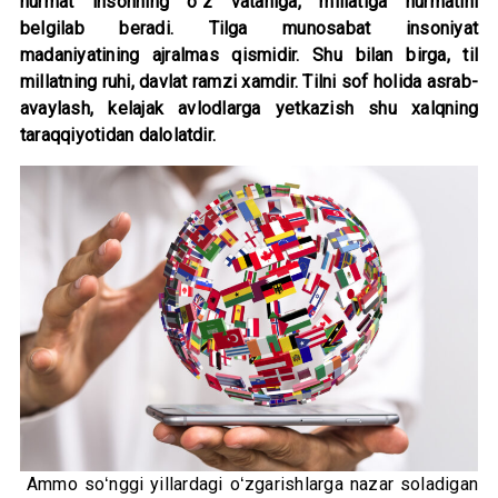
hurmat insonning oʻz vataniga, millatiga hurmatini
belgilab beradi. Tilga munosabat insoniyat
madaniyatining ajralmas qismidir. Shu bilan birga, til
millatning ruhi, davlat ramzi xamdir. Tilni sof holida asrab-
avaylash, kelajak avlodlarga yetkazish shu xalqning
taraqqiyotidan dalolatdir.
Ammo soʻnggi yillardagi oʻzgarishlarga nazar soladigan