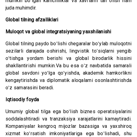
mumkin boʻlgan kamchiliklar va xavflarni tan olish ham
juda muhimdir.
Global tilning afzalliklari
Muloqot va global integratsiyaning yaxshilanishi
Global tilning paydo boʻlishi chegaralar boʻylab muloqotni
sezilarli darajada oshirishi, lingvistik toʻsiqlarni yengib
oʻtishga yordam berishi va global birodarlik hissini
shakllantirishi mumkin.Va bu esa oʻz navbatida samarali
global savdoni yoʻlga qoʻyishda, akademik hamkorlikni
kengaytirishda va diplomatik aloqalarni osonlashtirishda
oʻz samarasini beradi.
Iqtisodiy foyda
Umumiy global tilga ega boʻlish biznes operatsiyalarini
soddalashtiradi va tranzaksiya xarajatlarini kamaytiradi.
Kompaniyalar kengroq mijozlar bazasiga va yaxshiroq
xizmat koʻrsatish imkoniyatlariga ega boʻlishadi, shu