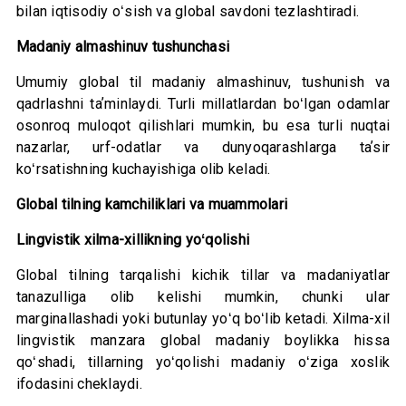
bilan iqtisodiy oʻsish va global savdoni tezlashtiradi.
Madaniy almashinuv tushunchasi
Umumiy global til madaniy almashinuv, tushunish va
qadrlashni taʼminlaydi. Turli millatlardan boʻlgan odamlar
osonroq muloqot qilishlari mumkin, bu esa turli nuqtai
nazarlar, urf-odatlar va dunyoqarashlarga taʼsir
koʻrsatishning kuchayishiga olib keladi.
Global tilning kamchiliklari va muammolari
Lingvistik xilma-xillikning yoʻqolishi
Global tilning tarqalishi kichik tillar va madaniyatlar
tanazulliga olib kelishi mumkin, chunki ular
marginallashadi yoki butunlay yoʻq boʻlib ketadi. Xilma-xil
lingvistik manzara global madaniy boylikka hissa
qoʻshadi, tillarning yoʻqolishi madaniy oʻziga xoslik
ifodasini cheklaydi.