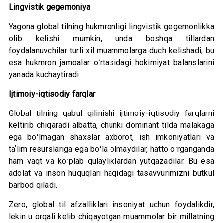
Lingvistik gegemoniya
Yagona global tilning hukmronligi lingvistik gegemonlikka
olib kelishi mumkin, unda boshqa tillardan
foydalanuvchilar turli xil muammolarga duch kelishadi, bu
esa hukmron jamoalar oʻrtasidagi hokimiyat balanslarini
yanada kuchaytiradi.
Ijtimoiy-iqtisodiy farqlar
Global tilning qabul qilinishi ijtimoiy-iqtisodiy farqlarni
keltirib chiqaradi albatta, chunki dominant tilda malakaga
ega boʻlmagan shaxslar axborot, ish imkoniyatlari va
taʼlim resurslariga ega boʻla olmaydilar, hatto oʻrganganda
ham vaqt va koʻplab qulayliklardan yutqazadilar. Bu esa
adolat va inson huquqlari haqidagi tasavvurimizni butkul
barbod qiladi.
Zero, global til afzalliklari insoniyat uchun foydalikdir,
lekin u orqali kelib chiqayotgan muammolar bir millatning