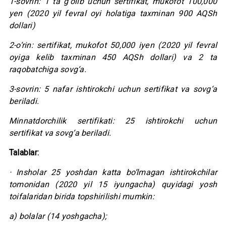
1-sovrin: 1 ta g‘olib uchun sertifikat, mukofot 100,000
yen (2020 yil fevral oyi holatiga taxminan 900 AQSh
dollari)
2-o‘rin: sertifikat, mukofot 50,000 iyen (2020 yil fevral
oyiga kelib taxminan 450 AQSh dollari) va 2 ta
raqobatchiga sovg‘a.
3-sovrin: 5 nafar ishtirokchi uchun sertifikat va sovg‘a
beriladi.
Minnatdorchilik sertifikati: 25 ishtirokchi uchun
sertifikat va sovg‘a beriladi.
Talablar:
· Insholar 25 yoshdan katta bo‘lmagan ishtirokchilar
tomonidan (2020 yil 15 iyungacha) quyidagi yosh
toifalaridan birida topshirilishi mumkin:
a) bolalar (14 yoshgacha);