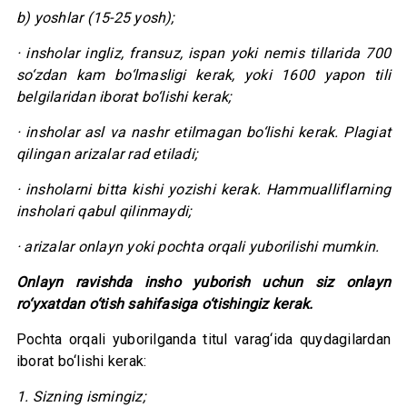
b) yoshlar (15-25 yosh);
· insholar ingliz, fransuz, ispan yoki nemis tillarida 700
so‘zdan kam bo‘lmasligi kerak, yoki 1600 yapon tili
belgilaridan iborat bo‘lishi kerak;
· insholar asl va nashr etilmagan bo‘lishi kerak. Plagiat
qilingan arizalar rad etiladi;
· insholarni bitta kishi yozishi kerak. Hammualliflarning
insholari qabul qilinmaydi;
· arizalar onlayn yoki pochta orqali yuborilishi mumkin.
Onlayn ravishda insho yuborish uchun siz onlayn
ro‘yxatdan o‘tish sahifasiga o‘tishingiz kerak.
Pochta orqali yuborilganda titul varag‘ida quydagilardan
iborat bo‘lishi kerak:
1. Sizning ismingiz;