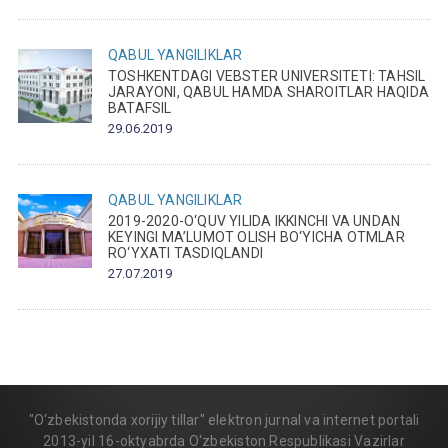
QABUL
YANGILIKLAR
TOSHKENTDAGI VEBSTER UNIVERSITETI: TAHSIL
JARAYONI, QABUL HAMDA SHAROITLAR HAQIDA
BATAFSIL
29.06.2019
QABUL
YANGILIKLAR
2019-2020-O‘QUV YILIDA IKKINCHI VA UNDAN
KEYINGI MA’LUMOT OLISH BO‘YICHA OTMLAR
RO‘YXATI TASDIQLANDI
27.07.2019
"O‘zbekistonda xorijiy tillar" elektron jurnal va internet portali
2013-yil 16-oktyabrda O‘zbekiston Respublikasi Vazirlar