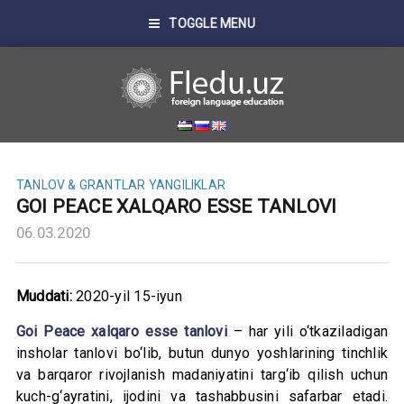
TOGGLE MENU
TANLOV & GRANTLAR
YANGILIKLAR
GOI PEACE XALQARO ESSE TANLOVI
06.03.2020
Muddati:
2020-yil 15-iyun
Goi Peace xalqaro esse tanlovi
– har yili o‘tkaziladigan
insholar tanlovi bo‘lib, butun dunyo yoshlarining tinchlik
va barqaror rivojlanish madaniyatini targ‘ib qilish uchun
kuch-g‘ayratini, ijodini va tashabbusini safarbar etadi.