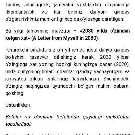
Tanlov, shuningdek, jamiyatni yoshlardan o‘rganishga
ilhomlantirish va har birimiz dunyoni qanday
o‘zgartirishimiz mumkinligi haqida o‘ylashga qaratilgan.
Bu yilgi tanlovning mavzusi –
«2030 yilda o‘zimdan
kelgan xat» (A Letter from Myself in 2030).
Ishtirokchi sifatida siz o‘n yil ichida ideal dunyo qanday
bo‘lishini tasavvur qilishingiz kerak. 2030 yildan
o‘zingizga xat yozing hozirgi kuningizga qadar (2020),
unda dunyoning holati, odamlar qanday yashayotgani va
jamiyatda qilgan ishlaringiz tasvirlangan. Shuningdek,
o‘zingiz haqingizda aytmoqchi bo‘lgan muhim xabarni
qo‘shing.
Ustunliklari
Bolalar va o‘smirlar toifalarida quyidagi mukofotlar
topshiriladi: