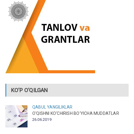
KO’P O’QILGAN
QABUL
YANGILIKLAR
O‘QISHNI KO‘CHIRISH BO‘YICHA MUDDATLAR
26.06.2019