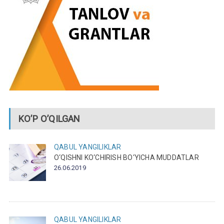
KO’P O’QILGAN
QABUL
YANGILIKLAR
O‘QISHNI KO‘CHIRISH BO‘YICHA MUDDATLAR
26.06.2019
QABUL
YANGILIKLAR