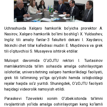
Uchrashuvda Xalqaro hamkorlik bo‘yicha prorektor A.
Nasirov, Xalqaro hamkorlik bo‘limi boshlig‘i X. Yuldashev,
Ingliz tili amaliy fanlar-3 fakulteti dekani I. Xaydarov,
Ikkinchi chet tillar kafedrasi mudiri E. Muydinova va grek
tili o‘qituvchisi S. Musayeva ishtirok etdilar.
Muloqot davomida O‘zDJTU rektori I. Tuxtasinov
mamlakatimizda ta’lim sohasida amalga oshirilayotgan
islohotlar, universitetning xalqaro hamkorlikdagi faoliyati,
grek tili ta’limining yo‘lga qo‘yilishi hamda istiqboldagi
rejalar haqida so‘z yuritdi. Shuningdek, O‘zDJTU faoliyati
haqidagi videorolik namoyish etildi.
Paraskevi Tzeveleki xonim O‘zbekistonda ta’limni
rivojlantirish yo‘lida amalga oshirilayotgan keng ko‘lamli