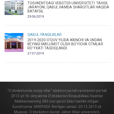
TOSHKENTDAGI VEBSTER UNIVERSITETI: TAHSIL
JARAYONI, QABUL HAMDA SHAROITLAR HAQIDA
BATAFSIL
29.06.2019
QABUL
YANGILIKLAR
2019-2020-O‘QUV YILIDA IKKINCHI VA UNDAN
KEYINGI MA’LUMOT OLISH BO‘YICHA OTMLAR
RO‘YXATI TASDIQLANDI
27.07.2019
"O‘zbekistonda xorijiy tillar" elektron jurnal va internet portali
2013-yil 16-oktyabrda O‘zbekiston Respublikasi Vazirlar
Mahkamasining 283-son qarori bilan tashkil etilgan.
Guvohnoma: №009424. Berilgan sanasi: 20.12.2013 yil.
Muassis: O‘zbekiston davlat Jahon tillari universiteti.