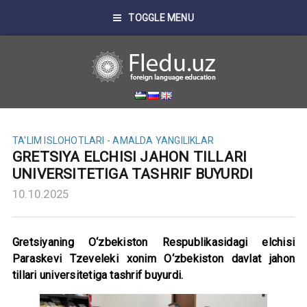
TOGGLE MENU
TA'LIM ISLOHOTLARI - AMALDA
YANGILIKLAR
GRETSIYA ELCHISI JAHON TILLARI
UNIVERSITETIGA TASHRIF BUYURDI
10.10.2025
Gretsiyaning O‘zbekiston Respublikasidagi elchisi
Paraskevi Tzeveleki xonim O‘zbekiston davlat jahon
tillari universitetiga tashrif buyurdi.