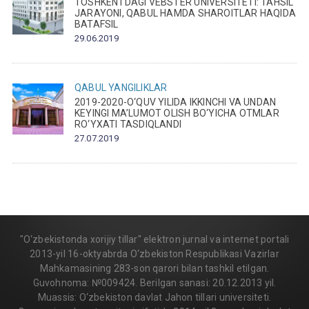
TOSHKENTDAGI VEBSTER UNIVERSITETI: TAHSIL
JARAYONI, QABUL HAMDA SHAROITLAR HAQIDA
BATAFSIL
29.06.2019
QABUL
YANGILIKLAR
2019-2020-O‘QUV YILIDA IKKINCHI VA UNDAN
KEYINGI MA’LUMOT OLISH BO‘YICHA OTMLAR
RO‘YXATI TASDIQLANDI
27.07.2019
"O‘zbekistonda xorijiy tillar" elektron jurnal va internet portali
2013-yil 16-oktyabrda O‘zbekiston Respublikasi Vazirlar
Mahkamasining 283-son qarori bilan tashkil etilgan.
Guvohnoma: №009424. Berilgan sanasi: 20.12.2013 yil.
Muassis: O‘zbekiston davlat Jahon tillari universiteti.