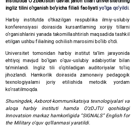
institutida O‘zbekiston davlat jahon tillari universitetining
ingliz tilini o‘rganish bo‘yicha filiali faoliyati
yo‘lga qo‘yildi.
Harbiy institutda o‘tkazilgan respublika ilmiy-uslubiy
konferensiyasi doirasida kursantlarning xorijiy tillarni
o‘rganishlarini yanada takomillashtirish maqsadida tashkil
etilgan ushbu filialning ochilish marosimi bo‘lib o‘tdi.
Universitet tomonidan harbiy institut ta’lim jarayonida
ehtiyoj mavjud bo‘lgan o‘quv-uslubiy adabiyotlar bilan
ta’minlandi. Ingliz tili o‘qitiladigan auditoriyalar to‘liq
jihozlandi. Hamkorlik doirasida zamonaviy pedagogik
texnologiyalarni joriy etilishida metodik yordam
ko‘rsatilmoqda.
Shuningdek, Axborot-kommunikatsiya texnologiyalari va
aloqa harbiy instituti hamda O‘zDJTU qoshidagi
Innovatsion markaz hamkorligida “SIGNALS” English for
the Military o‘quv qo‘llanmasi yaratildi.