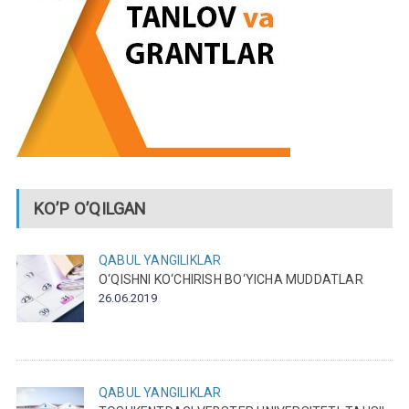
KO’P O’QILGAN
QABUL
YANGILIKLAR
O‘QISHNI KO‘CHIRISH BO‘YICHA MUDDATLAR
26.06.2019
QABUL
YANGILIKLAR