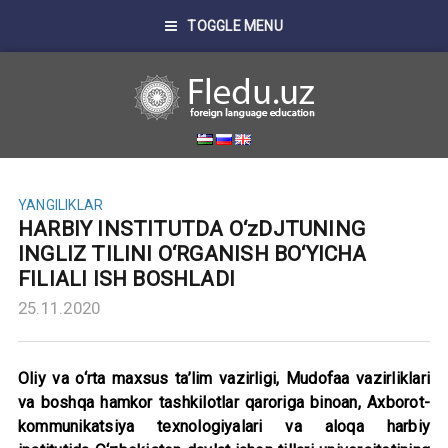
TOGGLE MENU
YANGILIKLAR
HARBIY INSTITUTDA O‘zDJTUNING
INGLIZ TILINI O‘RGANISH BO‘YICHA
FILIALI ISH BOSHLADI
25.11.2020
Oliy va o‘rta maxsus ta’lim vazirligi, Mudofaa vazirliklari
va boshqa hamkor tashkilotlar qaroriga binoan, Axborot-
kommunikatsiya texnologiyalari va aloqa harbiy