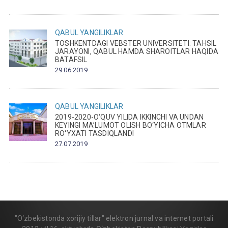
QABUL
YANGILIKLAR
TOSHKENTDAGI VEBSTER UNIVERSITETI: TAHSIL
JARAYONI, QABUL HAMDA SHAROITLAR HAQIDA
BATAFSIL
29.06.2019
QABUL
YANGILIKLAR
2019-2020-O‘QUV YILIDA IKKINCHI VA UNDAN
KEYINGI MA’LUMOT OLISH BO‘YICHA OTMLAR
RO‘YXATI TASDIQLANDI
27.07.2019
"O‘zbekistonda xorijiy tillar" elektron jurnal va internet portali