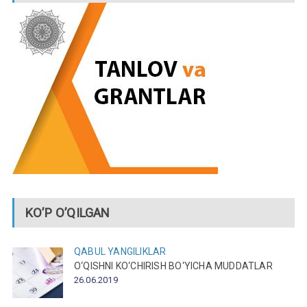
KO’P O’QILGAN
QABUL
YANGILIKLAR
O‘QISHNI KO‘CHIRISH BO‘YICHA MUDDATLAR
26.06.2019