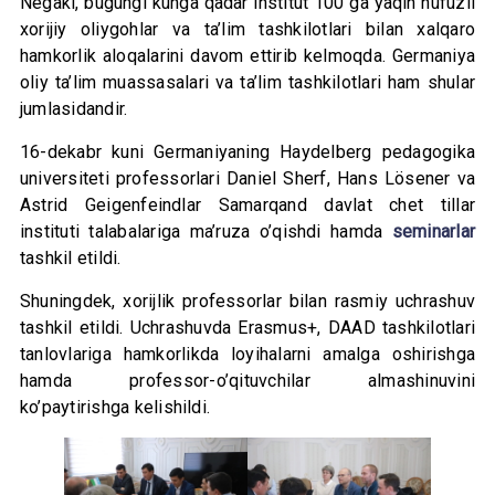
Negaki, bugungi kunga qadar institut 100 ga yaqin nufuzli
xorijiy oliygohlar va ta’lim tashkilotlari bilan xalqaro
hamkorlik aloqalarini davom ettirib kelmoqda. Germaniya
oliy ta’lim muassasalari va ta’lim tashkilotlari ham shular
jumlasidandir.
16-dekabr kuni Germaniyaning Haydelberg pedagogika
universiteti professorlari Daniel Sherf, Hans Lösener va
Astrid Geigenfeindlar Samarqand davlat chet tillar
instituti talabalariga ma’ruza o’qishdi hamda
seminarlar
tashkil etildi.
Shuningdek, xorijlik professorlar bilan rasmiy uchrashuv
tashkil etildi. Uchrashuvda Erasmus+, DAAD tashkilotlari
tanlovlariga hamkorlikda loyihalarni amalga oshirishga
hamda professor-o’qituvchilar almashinuvini
ko’paytirishga kelishildi.