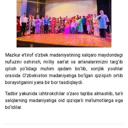
Mazkur e’tirof o‘zbek madaniyatining xalqaro maydondagi
nufuzini oshirish, milliy san’at va an’analarimizni targ‘ib
qilish yo‘lidagi muhim qadam bo‘lib, xorijlik yoshlar
orasida O‘zbekiston madaniyatiga bo‘lgan qiziqish ortib
borayotganini yana bir bor tasdiqlaydi.
Tadbir yakunida ishtirokchilar o‘zaro tajriba almashib, turli
xalqlarning madaniyatiga oid qiziqarli ma’lumotlarga ega
bo‘ldilar.