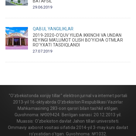
BATAFSIL
29.06.2019
QABUL
YANGILIKLAR
2019-2020-O‘QUV YILIDA IKKINCHI VA UNDAN
KEYINGI MA’LUMOT OLISH BO‘YICHA OTMLAR
RO‘YXATI TASDIQLANDI
27.07.2019
"O‘zbekistonda xorijiy tillar" elektron jurnal va internet portali
2013-yil 16-oktyabrda O‘zbekiston Respublikasi Vazirlar
Mahkamasining 283-son qarori bilan tashkil etilgan.
Guvohnoma: №009424. Berilgan sanasi: 20.12.2013 yil.
Muassis: O‘zbekiston davlat Jahon tillari universiteti.
Ommaviy axborot vositasi sifatida 2014-yil 3-may kuni davlat
ro'yxatidan o'tgan. Guvohnoma: №1032.