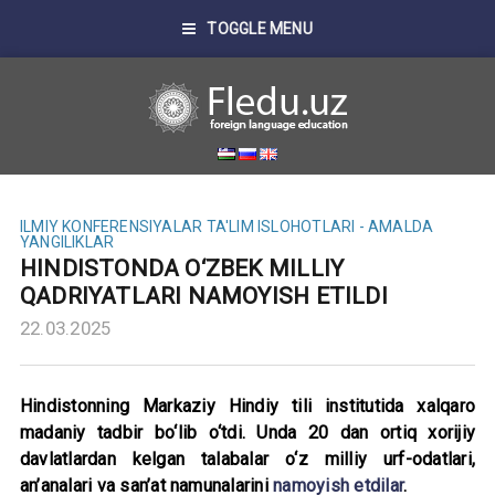
TOGGLE MENU
ILMIY KONFERENSIYALAR
TA'LIM ISLOHOTLARI - AMALDA
YANGILIKLAR
HINDISTONDA O‘ZBEK MILLIY
QADRIYATLARI NAMOYISH ETILDI
22.03.2025
Hindistonning Markaziy Hindiy tili institutida xalqaro
madaniy tadbir bo‘lib o‘tdi. Unda 20 dan ortiq xorijiy
davlatlardan kelgan talabalar o‘z milliy urf-odatlari,
an’analari va san’at namunalarini
namoyish etdilar
.