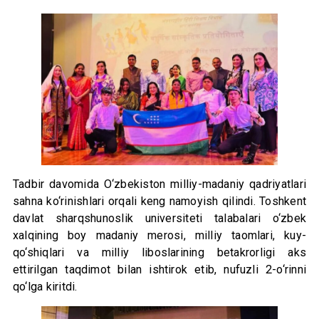
Tadbir davomida O‘zbekiston milliy-madaniy qadriyatlari
sahna ko‘rinishlari orqali keng namoyish qilindi. Toshkent
davlat sharqshunoslik universiteti talabalari o‘zbek
xalqining boy madaniy merosi, milliy taomlari, kuy-
qo‘shiqlari va milliy liboslarining betakrorligi aks
ettirilgan taqdimot bilan ishtirok etib, nufuzli 2-o‘rinni
qo‘lga kiritdi.