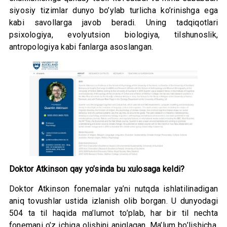
siyosiy tizimlar dunyo bo’ylab turlicha ko’rinishga ega
kabi savollarga javob beradi. Uning tadqiqotlari
psixologiya, evolyutsion biologiya, tilshunoslik,
antropologiya kabi fanlarga asoslangan.
Doktor Atkinson qay yo’sinda bu xulosaga keldi?
Doktor Atkinson fonemalar ya’ni nutqda ishlatilinadigan
aniq tovushlar ustida izlanish olib borgan. U dunyodagi
504 ta til haqida ma’lumot to’plab, har bir til nechta
fonemani o’z ichiga olishini aniqlagan. Ma’lum bo’lishicha,