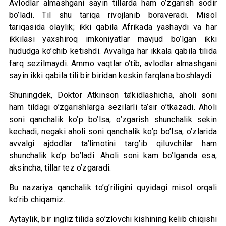
Avlodlar almashgani sayin tillarda ham o’zgarish sodir
bo’ladi. Til shu tariqa rivojlanib boraveradi. Misol
tariqasida olaylik; ikki qabila Afrikada yashaydi va har
ikkilasi yaxshiroq imkoniyatlar mavjud bo’lgan ikki
hududga ko’chib ketishdi. Avvaliga har ikkala qabila tilida
farq sezilmaydi. Ammo vaqtlar o’tib, avlodlar almashgani
sayin ikki qabila tili bir biridan keskin farqlana boshlaydi.
Shuningdek, Doktor Atkinson ta’kidlashicha, aholi soni
ham tildagi o’zgarishlarga sezilarli ta’sir o’tkazadi. Aholi
soni qanchalik ko’p bo’lsa, o’zgarish shunchalik sekin
kechadi, negaki aholi soni qanchalik ko’p bo’lsa, o’zlarida
avvalgi ajdodlar ta’limotini targ’ib qiluvchilar ham
shunchalik ko’p bo’ladi. Aholi soni kam bo’lganda esa,
aksincha, tillar tez o’zgaradi.
Bu nazariya qanchalik to’g’riligini quyidagi misol orqali
ko’rib chiqamiz.
Aytaylik, bir ingliz tilida so’zlovchi kishining kelib chiqishi