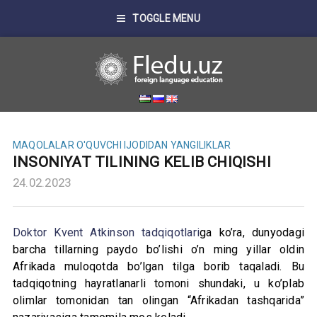
TOGGLE MENU
MAQOLALAR
O'QUVCHI IJODIDAN
YANGILIKLAR
INSONIYAT TILINING KELIB CHIQISHI
24.02.2023
Doktor Kvent Atkinson tadqiqotlari
ga ko’ra, dunyodagi
barcha tillarning paydo bo’lishi o’n ming yillar oldin
Afrikada muloqotda bo’lgan tilga borib taqaladi. Bu
tadqiqotning hayratlanarli tomoni shundaki, u ko’plab
olimlar tomonidan tan olingan “Afrikadan tashqarida”