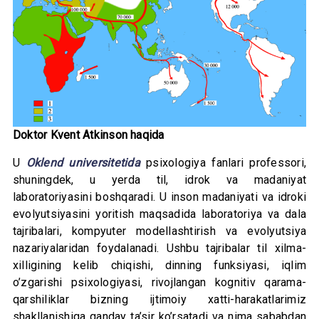
Doktor Kvent Atkinson haqida
U
Oklend universitetida
psixologiya fanlari professori,
shuningdek, u yerda til, idrok va madaniyat
laboratoriyasini boshqaradi. U inson madaniyati va idroki
evolyutsiyasini yoritish maqsadida laboratoriya va dala
tajribalari, kompyuter modellashtirish va evolyutsiya
nazariyalaridan foydalanadi. Ushbu tajribalar til xilma-
xilligining kelib chiqishi, dinning funksiyasi, iqlim
o’zgarishi psixologiyasi, rivojlangan kognitiv qarama-
qarshiliklar bizning ijtimoiy xatti-harakatlarimiz
shakllanishiga qanday ta’sir ko’rsatadi va nima sababdan