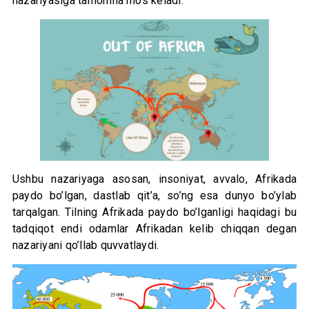
nazariyasiga tamomila mos keladi.
Ushbu nazariyaga asosan, insoniyat, avvalo, Afrikada
paydo bo’lgan, dastlab qit’a, so’ng esa dunyo bo’ylab
tarqalgan. Tilning Afrikada paydo bo’lganligi haqidagi bu
tadqiqot endi odamlar Afrikadan kelib chiqqan degan
nazariyani qo’llab quvvatlaydi.