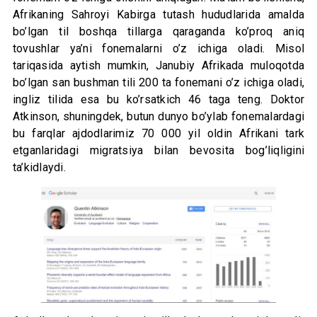
Afrikaning Sahroyi Kabirga tutash hududlarida amalda
bo’lgan til boshqa tillarga qaraganda ko’proq aniq
tovushlar ya’ni fonemalarni o’z ichiga oladi. Misol
tariqasida aytish mumkin, Janubiy Afrikada muloqotda
bo’lgan san bushman tili 200 ta fonemani o’z ichiga oladi,
ingliz tilida esa bu ko’rsatkich 46 taga teng. Doktor
Atkinson, shuningdek, butun dunyo bo’ylab fonemalardagi
bu farqlar ajdodlarimiz 70 000 yil oldin Afrikani tark
etganlaridagi migratsiya bilan bevosita bog’liqligini
ta’kidlaydi.