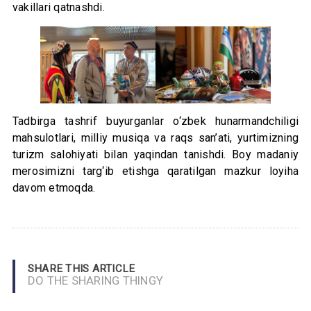
vakillari qatnashdi.
Tadbirga tashrif buyurganlar o‘zbek hunarmandchiligi
mahsulotlari, milliy musiqa va raqs san’ati, yurtimizning
turizm salohiyati bilan yaqindan tanishdi. Boy madaniy
merosimizni targ‘ib etishga qaratilgan mazkur loyiha
davom etmoqda.
SHARE THIS ARTICLE
DO THE SHARING THINGY