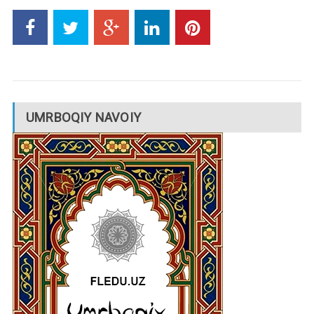
UMRBOQIY NAVOIY