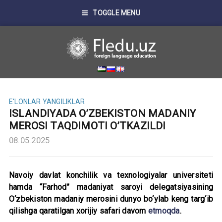
TOGGLE MENU
E'LONLAR
YANGILIKLAR
ISLANDIYADA O’ZBEKISTON MADANIY
MEROSI TAQDIMOTI O’TKAZILDI
08.05.2025
Navoiy davlat konchilik va texnologiyalar universiteti
hamda “Farhod” madaniyat saroyi delegatsiyasining
O‘zbekiston madaniy merosini dunyo bo‘ylab keng targ‘ib
qilishga qaratilgan xorijiy safari davom
etmoqda
.