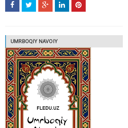
UMRBOQIY NAVOIY