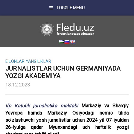
TOGGLE MENU
E'LONLAR
YANGILIKLAR
JURNALISTLAR UCHUN GERMANIYADA
YOZGI AKADEMIYA
18.12.2023
Ifp Katolik jurnalistika maktabi
Markaziy va Sharqiy
Yevropa hamda Markaziy Osiyodagi nemis tilida
so’zlashuvchi yosh jurnalistlar uchun 2024 yil 07-iyuldan
26-iyulga qadar Myunxendagi uch haftalik yozgi