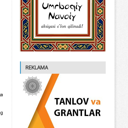
REKLAMA
ga
ng