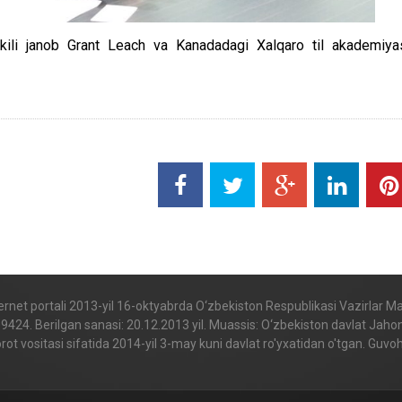
akili janob Grant Leach va Kanadadagi Xalqaro til akademiya
internet portali 2013-yil 16-oktyabrda O‘zbekiston Respublikasi Vazirlar 
. Berilgan sanasi: 20.12.2013 yil. Muassis: O‘zbekiston davlat Jahon til
t vositasi sifatida 2014-yil 3-may kuni davlat ro'yxatidan o'tgan. Gu