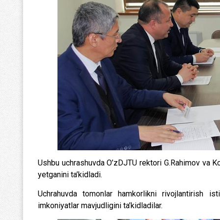
Ushbu uchrashuvda O’zDJTU rektori G.Rahimov va Kor
yetganini ta’kidladi.
Uchrahuvda tomonlar hamkorlikni rivojlantirish i
imkoniyatlar mavjudligini ta’kidladilar.