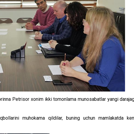
inna Petrisor xonim ikki tomonlama munosabatlar yangi daraja
stiqbollarini muhokama qildilar, buning uchun mamlakatda ke