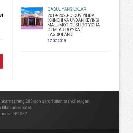
QABUL
YANGILIKLAR
si
2019-2020-O‘QUV YILIDA
IKKINCHI VA UNDAN KEYINGI
MA’LUMOT OLISH BO‘YICHA
OTMLAR RO‘YXATI
TASDIQLANDI
27.07.2019
Mahkamasining 283-son qarori bilan tashkil etilgan.
lari universiteti.
vohnoma: №1032.