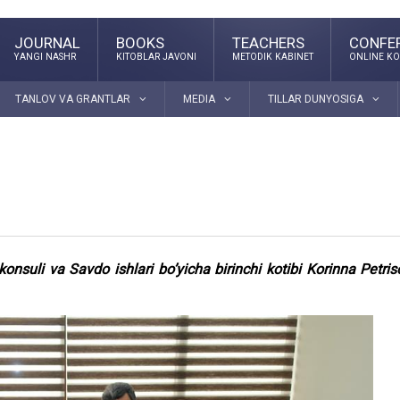
JOURNAL
BOOKS
TEACHERS
CONFE
YANGI NASHR
KITOBLAR JAVONI
METODIK KABINET
ONLINE KO
TANLOV VA GRANTLAR
MEDIA
TILLAR DUNYOSIGA
onsuli va Savdo ishlari bo’yicha birinchi kotibi Korinna Petris