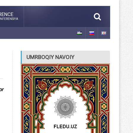
RENCE
NFERENSIYA
UMRBOQIY NAVOIY
or