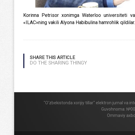
Korinna Petrisor xonimga Waterloo universiteti v
«ILAC»ning vakili Alyona Habibulina hamrohlik qildilar.
SHARE THIS ARTICLE
DO THE SHARING THINGY
"O‘zbekistonda xorijiy tillar" elektron jurnal va 
Guvohnoma: №009424
Ommaviy axboro