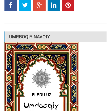
UMRBOQIY NAVOIY