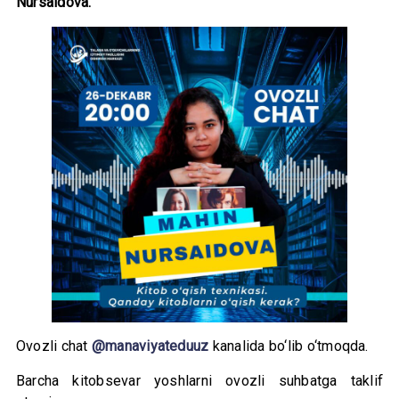
Nursaidova.
Ovozli chat
@manaviyateduuz
kanalida bo‘lib o‘tmoqda.
Barcha kitobsevar yoshlarni ovozli suhbatga taklif