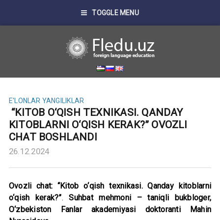
TOGGLE MENU
E'LONLAR
YANGILIKLAR
“KITOB O‘QISH TEXNIKASI. QANDAY
KITOBLARNI O‘QISH KERAK?” OVOZLI
CHAT BOSHLANDI
26.12.2024
Ovozli chat: “Kitob o‘qish texnikasi. Qanday kitoblarni
o‘qish kerak?”
.
Suhbat mehmoni – taniqli bukbloger,
O‘zbekiston Fanlar akademiyasi doktoranti Mahin