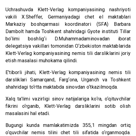
Uchrashuvda Klett-Verlag kompaniyasining nashriyoti
vakili X.Sheffer, Germaniyadagi chet el maktablari
Markaziy boshqarmasi koordinatori (SFA) Barbara
Dambolt hamda Toshkent shahridagi Gyote instituti Tillar
bo‘limi boshlig‘i D.Muhammadaminovadan iborat
delegatsiya vakillari tomonidan O‘zbekiston maktablarida
Klett-Verlag kompaniyasining nemis tili darsliklarini joriy
etish masalasi muhokama qilindi.
E’tiborli jihati, Klett-Verlag kompaniyasining nemis tili
darsliklari Samarqand, Farg‘ona, Urganch va Toshkent
shahridagi to‘rtta maktabda sinovdan o‘tkazilmoqda.
Xalq ta’limi vazirligi sinov natijalariga ko‘ra, o‘qituvchilar
fikrini o‘rganib, Klett-Verlag darsliklarini sotib olish
masalasini hal etadi.
Bugungi kunda mamlakatimizda 355,1 mingdan ortiq
o‘quvchilar nemis tilini chet tili sifatida o‘rganmoqda.