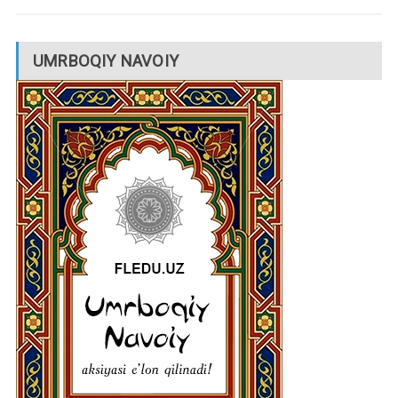
UMRBOQIY NAVOIY