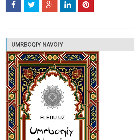
UMRBOQIY NAVOIY