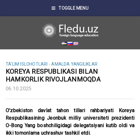
TOGGLE MENU
TA'LIM ISLOHOTLARI - AMALDA
YANGILIKLAR
KOREYA RESPUBLIKASI BILAN
HAMKORLIK RIVOJLANMOQDA
06.10.2025
O’zbekiston davlat tahon tillari rahbariyati Koreya
Respublikasining Jeonbuk milliy universiteti prezidenti
O-Bong Yang boshchiligidagi delegatsiyani kutib oldi va
ikki tomonlama uchrashuv tashkil etdi.