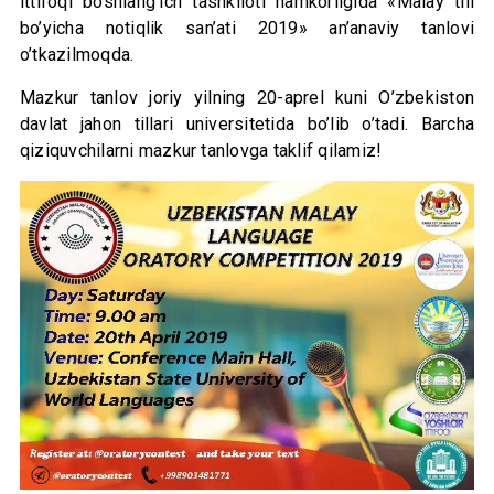
ittifoqi boshlang’ich tashkiloti hamkorligida «Malay tili
bo’yicha notiqlik san’ati 2019» an’anaviy tanlovi
o’tkazilmoqda.
Mazkur tanlov joriy yilning 20-aprel kuni O’zbekiston
davlat jahon tillari universitetida bo’lib o’tadi. Barcha
qiziquvchilarni mazkur tanlovga taklif qilamiz!