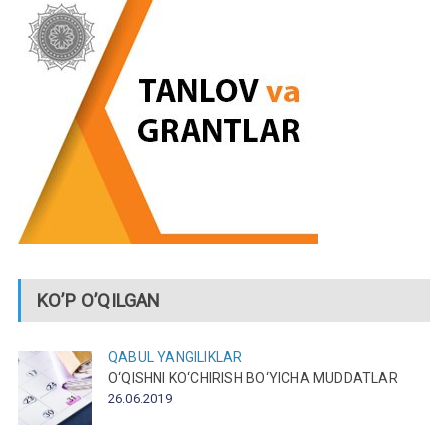
KO’P O’QILGAN
QABUL
YANGILIKLAR
O‘QISHNI KO‘CHIRISH BO‘YICHA MUDDATLAR
26.06.2019