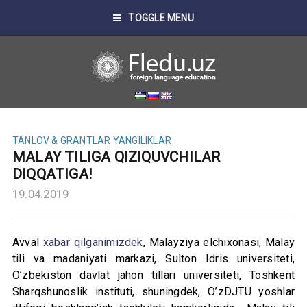
TOGGLE MENU
TANLOV & GRANTLAR
YANGILIKLAR
MALAY TILIGA QIZIQUVCHILAR
DIQQATIGA!
19.04.2019
Avval
xabar qilganimizdek
, Malayziya elchixonasi, Malay
tili va madaniyati markazi, Sulton Idris universiteti,
O’zbekiston davlat jahon tillari universiteti, Toshkent
Sharqshunoslik instituti, shuningdek, O’zDJTU yoshlar