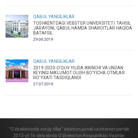
QABUL
YANGILIKLAR
TOSHKENTDAGI VEBSTER UNIVERSITETI: TAHSIL
JARAYONI, QABUL HAMDA SHAROITLAR HAQIDA
BATAFSIL
29.06.2019
QABUL
YANGILIKLAR
2019-2020-O‘QUV YILIDA IKKINCHI VA UNDAN
KEYINGI MA’LUMOT OLISH BO‘YICHA OTMLAR
RO‘YXATI TASDIQLANDI
27.07.2019
"O‘zbekistonda xorijiy tillar" elektron jurnal va internet portali
2013-yil 16-oktyabrda O‘zbekiston Respublikasi Vazirlar