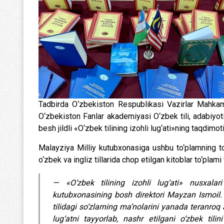
Tadbirda O‘zbekiston Respublikasi Vazirlar Mahkamas
O‘zbekiston Fanlar akademiyasi O‘zbek tili, adabiyoti 
besh jildli «O‘zbek tilining izohli lug‘ati»ning taqdimoti
Malayziya Milliy kutubxonasiga ushbu to‘plamning to
o‘zbek va ingliz tillarida chop etilgan kitoblar to‘plami 
— «O‘zbek tilining izohli lug‘ati» nusxalari uchun minnatdorlik bildiraman, — dedi Malayziya Milliy
kutubxonasining bosh direktori Mayzan Ismoil.
tilidagi so‘zlarning maʼnolarini yanada teranroq
lug‘atni tayyorlab, nashr etilgani o‘zbek ti