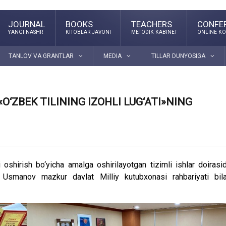
JOURNAL
BOOKS
TEACHERS
CONFE
YANGI NASHR
KITOBLAR JAVONI
METODIK KABINET
ONLINE KO
TANLOV VA GRANTLAR
MEDIA
TILLAR DUNYOSIGA
‘ZBEK TILINING IZOHLI LUG‘ATI»NING
 oshirish bo‘yicha amalga oshirilayotgan tizimli ishlar doirasi
 Usmanov mazkur davlat Milliy kutubxonasi rahbariyati bil