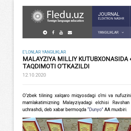
JOURNAL
ELEKTRON NASHR
YANGILIKLAR
E'LONLAR
YANGILIKLAR
MALAYZIYA MILLIY KUTUBXONASIDA «O
TAQDIMOTI O‘TKAZILDI
12.10.2020
O‘zbek tilining xalqaro miqyosdagi o‘rni va nufuzini
mamlakatimizning Malayziyadagi elchisi Ravshan
uchrashdi, deb xabar bermoqda
“Dunyo”
AA muxbiri.