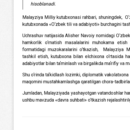
hisoblanadi.
Malayziya Milliy kutubxonasi rahbari, shuningdek, O‘z
kutubxonada «O‘zbek tili va adabiyoti» burchagini tashki
Uchrashuv natijasida Alisher Navoiy nomidagi O‘zbeki
hamkorlik o‘rnatish masalalarini muhokama etish
formatidagi muzokaralarini o‘tkazish, Malayziya Mi
tashkil etish, kutubxona bilan elchixona o‘rtasida ham
adabiyotlar bilan taʼminlash va birgalikda maʼrifiy va m
Shu o‘rinda taʼkidlash lozimki, diplomatik vakolatxona 
maqomini mustahkamlashga qaratilgan chora-tadbirlar 
Jumladan, Malayziyada yashayotgan vatandoshlar hamda
ushbu mavzuda «davra suhbati» o‘tkazish rejalashtiril