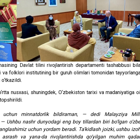
ining Davlat tilini rivojlantirish departamenti tashabbusi bil
va folklori institutining bir guruh olimlari tomonidan tayyorlang
 o‘tkazildi.
‘rtta nusxasi, shuningdek, O‘zbekiston tarixi va madaniyatiga o
topshirildi.
 — Ushbu nashr dunyodagi eng boy tillardan biri bo‘lgan o‘zb
 anglashimiz uchun yordam beradi. Taʼkidlash joizki, ushbu izoh
lini asrash va yana-da rivojlantirishda qo‘yilgan muhim qad