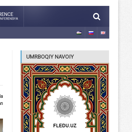
RENCE
NFERENSIYA
UMRBOQIY NAVOIY
da
an