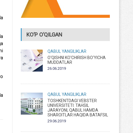
da
KO’P O’QILGAN
da
qa
ni
QABUL
YANGILIKLAR
va
O‘QISHNI KO‘CHIRISH BO‘YICHA
MUDDATLAR
26.06.2019
ro
QABUL
YANGILIKLAR
da
TOSHKENTDAGI VEBSTER
UNIVERSITETI: TAHSIL
JARAYONI, QABUL HAMDA
SHAROITLAR HAQIDA BATAFSIL
29.06.2019