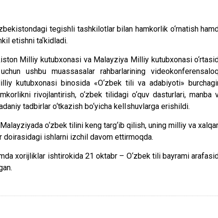
bekistondagi tegishli tashkilotlar bilan hamkorlik o‘rnatish ham
l etishni taʼkidladi.
ston Milliy kutubxonasi va Malayziya Milliy kutubxonasi o‘rtasi
 uchun ushbu muassasalar rahbarlarining videokonferensalo
lliy kutubxonasi binosida «O‘zbek tili va adabiyoti» burchagi
korlikni rivojlantirish, o‘zbek tilidagi o‘quv dasturlari, manba 
adaniy tadbirlar o‘tkazish bo‘yicha kelIshuvlarga erishildi.
Malayziyada o‘zbek tilini keng targ‘ib qilish, uning milliy va xalqa
doirasidagi ishlarni izchil davom ettirmoqda.
 xorijliklar ishtirokida 21 oktabr – O‘zbek tili bayrami arafasi
gan.