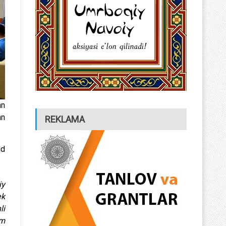
an
an
REKLAMA
id
ek
li
am