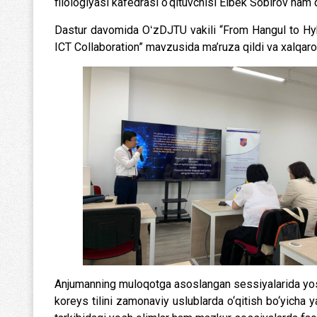
filologiyasi kafedrasi o‘qituvchisi Elbek Sobirov ham 
Dastur davomida OʻzDJTU vakili “From Hangul to Hy
ICT Collaboration” mavzusida ma’ruza qildi va xalqaro 
Anjumanning muloqotga asoslangan sessiyalarida yosh t
koreys tilini zamonaviy uslublarda o‘qitish bo‘yicha