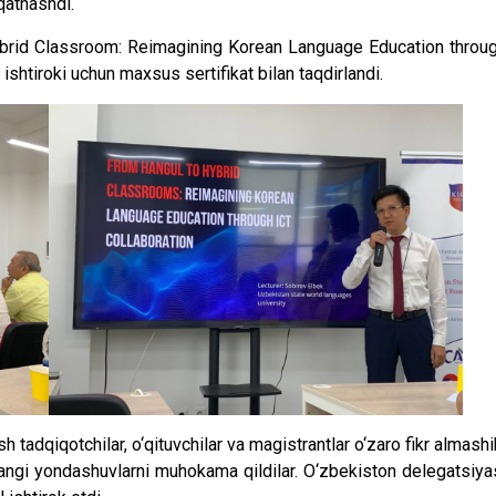
qatnashdi.
brid Classroom: Reimagining Korean Language Education throu
ishtiroki uchun maxsus sertifikat bilan taqdirlandi.
adqiqotchilar, o‘qituvchilar va magistrantlar o‘zaro fikr almashi
 yangi yondashuvlarni muhokama qildilar. O‘zbekiston delegatsiya