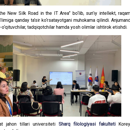
 New Silk Road in the IT Area” bo‘lib, sun’iy intellekt, raqam
ta’limiga qanday ta’sir ko‘rsatayotgani muhokama qilindi. Anjuman
‘qituvchilar, tadqiqotchilar hamda yosh olimlar ishtirok etishdi.
 jahon tillari universiteti
Sharq filologiyasi fakulteti
Kore