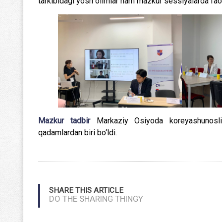
tarkibidagi yosh olimlar ham mazkur sessiyalarda faol 
Mazkur tadbir
Markaziy Osiyoda koreyashunoslik
qadamlardan biri bo‘ldi.
SHARE THIS ARTICLE
DO THE SHARING THINGY