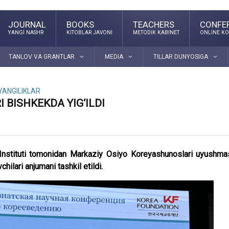
JOURNAL
BOOKS
TEACHERS
CONFE
YANGI NASHR
KITOBLAR JAVONI
METODIK KABINET
ONLINE KO
TANLOV VA GRANTLAR
MEDIA
TILLAR DUNYOSIGA
YANGILIKLAR
BISHKEKDA YIG‘ILDI
 Instituti tomonidan Markaziy Osiyo Koreyashunoslari uyushma
hilari anjumani tashkil etildi.