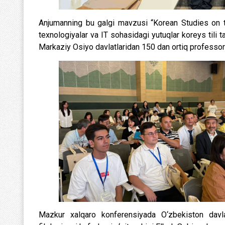
Anjumanning bu galgi mavzusi “Korean Studies on the
texnologiyalar va IT sohasidagi yutuqlar koreys tili 
Markaziy Osiyo davlatlaridan 150 dan ortiq professor-o
Mazkur xalqaro konferensiyada O‘zbekiston davlat