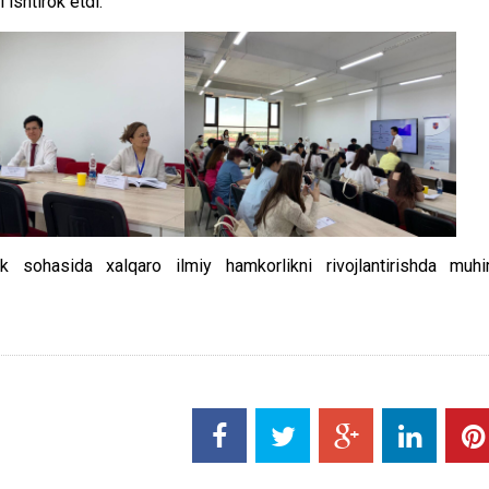
ishtirok etdi.
 sohasida xalqaro ilmiy hamkorlikni rivojlantirishda muh