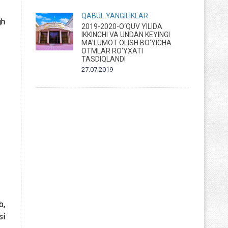
QABUL
YANGILIKLAR
gh
2019-2020-O‘QUV YILIDA
IKKINCHI VA UNDAN KEYINGI
MA’LUMOT OLISH BO‘YICHA
OTMLAR RO‘YXATI
TASDIQLANDI
27.07.2019
b,
si