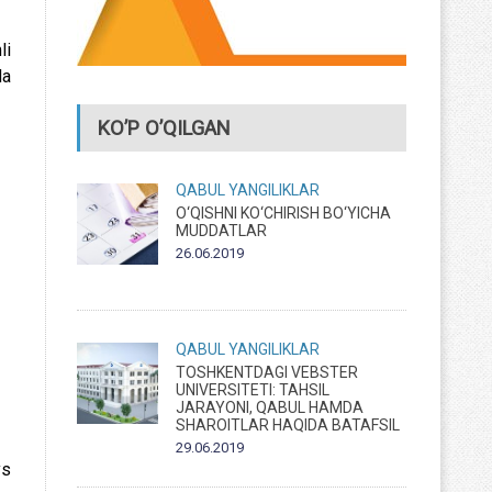
li
da
KO’P O’QILGAN
QABUL
YANGILIKLAR
O‘QISHNI KO‘CHIRISH BO‘YICHA
MUDDATLAR
26.06.2019
QABUL
YANGILIKLAR
TOSHKENTDAGI VEBSTER
UNIVERSITETI: TAHSIL
JARAYONI, QABUL HAMDA
SHAROITLAR HAQIDA BATAFSIL
29.06.2019
ys