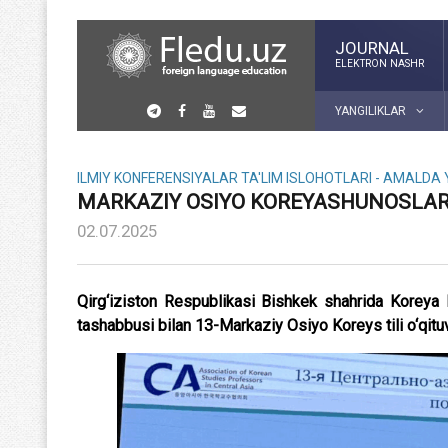
JOURNAL
ELEKTRON NASHR
YANGILIKLAR
ILMIY KONFERENSIYALAR
TA'LIM ISLOHOTLARI - AMALDA
MARKAZIY OSIYO KOREYASHUNOSLARI 
02.07.2025
Qirg‘iziston Respublikasi Bishkek shahrida Koreya
tashabbusi bilan 13-Markaziy Osiyo Koreys tili o‘qituvc