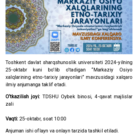
Toshkent davlat sharqshunoslik universiteti 2024-yilning
25-oktabr kuni bo’lib o’tadigan “Markaziy Osiyo
xalqlarining etno-tarixiy jarayonlari” mavzusidagi xalqaro
ilmiy аnjumanga taklif etadi.
O‘tkazilish joyi:
TDSHU Oybek binosi, 4-qavat majlislar
zali
Vaqti:
25-oktabr, soat 10:00
Anjuman ishi oflayn va onlayn tarzida tashkil etiladi.