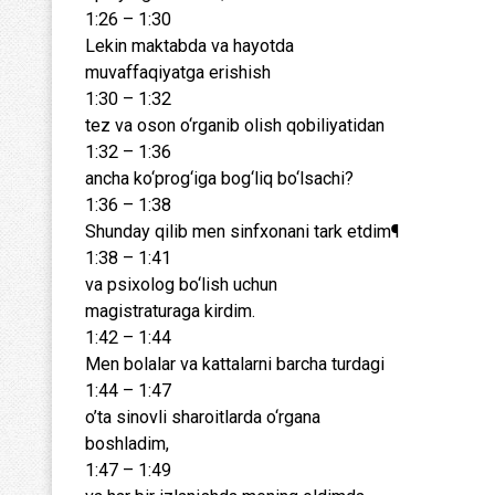
1:26 – 1:30
Lekin maktabda va hayotda
muvaffaqiyatga erishish
1:30 – 1:32
tez va oson o‘rganib olish qobiliyatidan
1:32 – 1:36
ancha ko‘prog‘iga bog‘liq bo‘lsachi?
1:36 – 1:38
Shunday qilib men sinfxonani tark etdim¶
1:38 – 1:41
va psixolog bo‘lish uchun
magistraturaga kirdim.
1:42 – 1:44
Men bolalar va kattalarni barcha turdagi
1:44 – 1:47
o’ta sinovli sharoitlarda o‘rgana
boshladim,
1:47 – 1:49