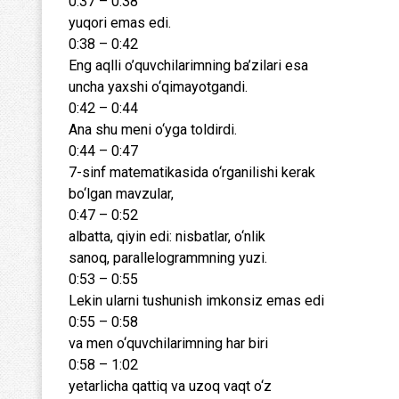
0:37 – 0:38
yuqori emas edi.
0:38 – 0:42
Eng aqlli o’quvchilarimning ba’zilari esa
uncha yaxshi o‘qimayotgandi.
0:42 – 0:44
Ana shu meni o‘yga toldirdi.
0:44 – 0:47
7-sinf matematikasida o‘rganilishi kerak
bo‘lgan mavzular,
0:47 – 0:52
albatta, qiyin edi: nisbatlar, o‘nlik
sanoq, parallelogrammning yuzi.
0:53 – 0:55
Lekin ularni tushunish imkonsiz emas edi
0:55 – 0:58
va men o‘quvchilarimning har biri
0:58 – 1:02
yetarlicha qattiq va uzoq vaqt o‘z