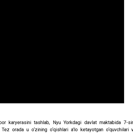
bor karyerasini tashlab, Nyu Yorkdagi davlat maktabida 7-si
Tez orada u o‘zining o‘qishlari a’lo ketayotgan o‘quvchilari 