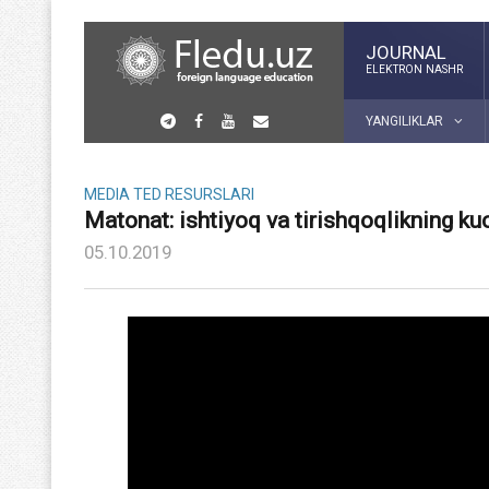
JOURNAL
ELEKTRON NASHR
YANGILIKLAR
MEDIA
TED RESURSLARI
Matonat: ishtiyoq va tirishqoqlikning ku
05.10.2019