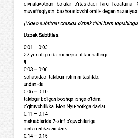
qiynalayotgan bolalar o‘rtasidagi farq faqatgina
muvaffaqiyatni bashoratlovchi omil» degan nazariyasin
(Video subtitrlar orasida o’zbek tilini ham topishing
Uzbek Subtitles:
0:01 – 0:03
27 yoshligimda, menejment konsaltingi
¶
0:03 – 0:06
sohasidagi talabgir ishimni tashlab,
undan-da
0:06 – 0:10
talabgir bo‘lgan boshqa ishga o‘tdim:
o‘qituvchilikka. Men Nyu-Yorkga davlat
0:11 – 0:14
maktablarida 7-sinf o’quvchilariga
matematikadan dars
0:14 – 0:15