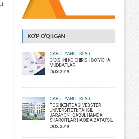
at
KO’P O’QILGAN
QABUL
YANGILIKLAR
O‘QISHNI KO‘CHIRISH BO‘YICHA
MUDDATLAR
26.06.2019
QABUL
YANGILIKLAR
TOSHKENTDAGI VEBSTER
UNIVERSITETI: TAHSIL
JARAYONI, QABUL HAMDA
SHAROITLAR HAQIDA BATAFSIL
29.06.2019