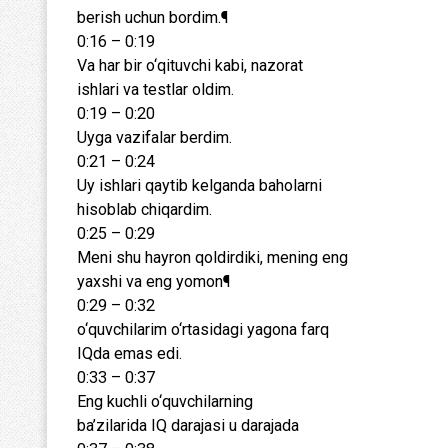
berish uchun bordim.¶
0:16 – 0:19
Va har bir o‘qituvchi kabi, nazorat
ishlari va testlar oldim.
0:19 – 0:20
Uyga vazifalar berdim.
0:21 – 0:24
Uy ishlari qaytib kelganda baholarni
hisoblab chiqardim.
0:25 – 0:29
Meni shu hayron qoldirdiki, mening eng
yaxshi va eng yomon¶
0:29 – 0:32
o‘quvchilarim o‘rtasidagi yagona farq
IQda emas edi.
0:33 – 0:37
Eng kuchli o‘quvchilarning
ba’zilarida IQ darajasi u darajada