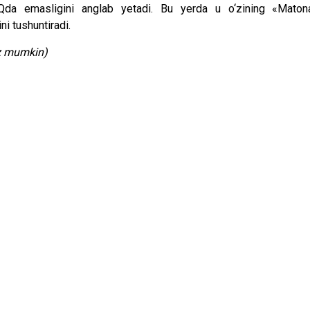
 IQda emasligini anglab yetadi. Bu yerda u o‘zining «Maton
i tushuntiradi.
iz mumkin)