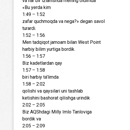
va har bir izlanishda mening oldimda
«Bu yerda kim
1:49 – 1:52
zafar quchmoqda va nega?» degan savol
turardi.
1:52 – 1:56
Men tadqiqot jamoam bilan West Point
harbiy bilim yurtiga bordik.
1:56 – 1:57
Biz kadetlardan qay
1:57 – 1:58
biri harbiy ta’limda
1:58 – 2:02
qolishi va qaysilari uni tashlab
ketishini bashorat qilishga urindik
2:02 – 2:05
Biz AQShdagi Milly Imlo Tanloviga
bordik va
2:05 – 2:09