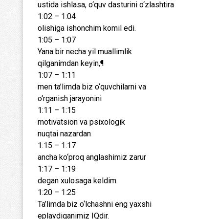
ustida ishlasa, o‘quv dasturini o‘zlashtira
1:02 – 1:04
olishiga ishonchim komil edi.
1:05 – 1:07
Yana bir necha yil muallimlik
qilganimdan keyin,¶
1:07 – 1:11
men ta’limda biz o‘quvchilarni va
o‘rganish jarayonini
1:11 – 1:15
motivatsion va psixologik
nuqtai nazardan
1:15 – 1:17
ancha ko‘proq anglashimiz zarur
1:17 – 1:19
degan xulosaga keldim.
1:20 – 1:25
Ta’limda biz o‘lchashni eng yaxshi
eplaydiganimiz IQdir.