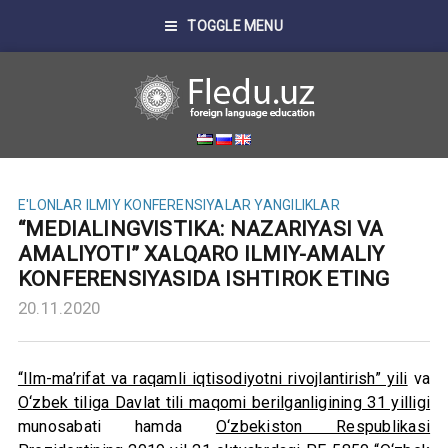
TOGGLE MENU
E'LONLAR
ILMIY KONFERENSIYALAR
YANGILIKLAR
“MEDIALINGVISTIKA: NAZARIYASI VA
AMALIYOTI” XALQARO ILMIY-AMALIY
KONFERENSIYASIDA ISHTIROK ETING
20.11.2020
“Ilm-ma’rifat va raqamli iqtisodiyotni rivojlantirish” yili
va
O‘zbek tiliga Davlat tili maqomi berilganligining 31 yilligi
munosabati hamda
O‘zbekiston Respublikasi