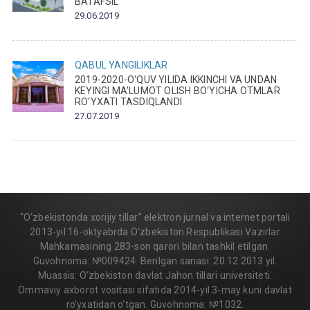
BATAFSIL
29.06.2019
QABUL
YANGILIKLAR
2019-2020-O‘QUV YILIDA IKKINCHI VA UNDAN
KEYINGI MA’LUMOT OLISH BO‘YICHA OTMLAR
RO‘YXATI TASDIQLANDI
27.07.2019
"O‘zbekistonda xorijiy tillar" elektron jurnal va internet portali
2013-yil 16-oktyabrda O‘zbekiston Respublikasi Vazirlar
Mahkamasining 283-son qarori bilan tashkil etilgan.
Guvohnoma: №009424. Berilgan sanasi: 20.12.2013 yil.
Muassis: O‘zbekiston davlat Jahon tillari universiteti.
Ommaviy axborot vositasi sifatida 2014-yil 3-may kuni davlat
ro'yxatidan o'tgan. Guvohnoma: №1032.