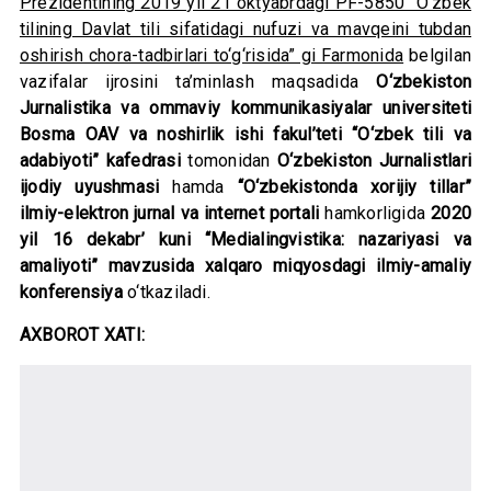
Prezidentining 2019 yil 21 oktyabrdagi PF-5850 “O‘zbek
tilining Davlat tili sifatidagi nufuzi va mavqeini tubdan
oshirish chora-tadbirlari to‘g‘risida” gi Farmonida
belgilan
vazifalar ijrosini ta’minlash maqsadida
O‘zbekiston
Jurnalistika va ommaviy kommunikasiyalar universiteti
Bosma OAV va noshirlik ishi fakul’teti “O‘zbek tili va
adabiyoti” kafedrasi
tomonidan
O‘zbekiston Jurnalistlari
ijodiy uyushmasi
hamda
“O‘zbekistonda xorijiy tillar”
ilmiy-elektron jurnal va internet portali
hamkorligida
2020
yil 16 dekabr’ kuni “Medialingvistika: nazariyasi va
amaliyoti” mavzusida xalqaro miqyosdagi ilmiy-amaliy
konferensiya
o‘tkaziladi.
AXBOROT XATI: