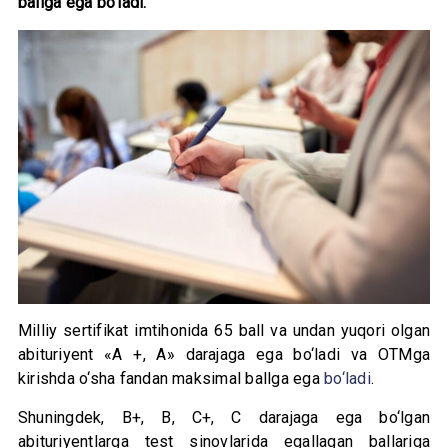
ballga ega bo‘ladi.
Milliy sertifikat imtihonida 65 ball va undan yuqori olgan
abituriyent «A +, A» darajaga ega bo‘ladi va OTMga
kirishda o‘sha fandan maksimal ballga ega
bo‘ladi
.
Shuningdek, B+, B, C+, C darajaga ega bo‘lgan
abituriyentlarga test sinovlarida egallagan ballariga