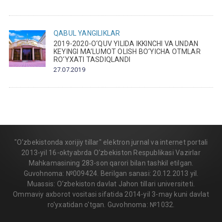
QABUL
YANGILIKLAR
2019-2020-O‘QUV YILIDA IKKINCHI VA UNDAN
KEYINGI MA’LUMOT OLISH BO‘YICHA OTMLAR
RO‘YXATI TASDIQLANDI
27.07.2019
"O‘zbekistonda xorijiy tillar" elektron jurnal va internet portali
2013-yil 16-oktyabrda O‘zbekiston Respublikasi Vazirlar
Mahkamasining 283-son qarori bilan tashkil etilgan.
Guvohnoma: №009424. Berilgan sanasi: 20.12.2013 yil.
Muassis: O‘zbekiston davlat Jahon tillari universiteti.
Ommaviy axborot vositasi sifatida 2014-yil 3-may kuni davlat
ro'yxatidan o'tgan. Guvohnoma: №1032.