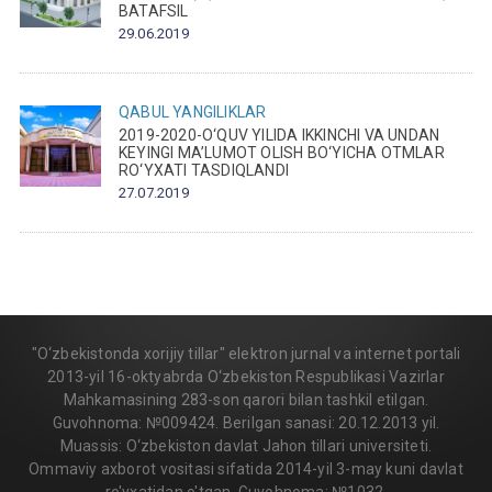
BATAFSIL
29.06.2019
QABUL
YANGILIKLAR
2019-2020-O‘QUV YILIDA IKKINCHI VA UNDAN
KEYINGI MA’LUMOT OLISH BO‘YICHA OTMLAR
RO‘YXATI TASDIQLANDI
27.07.2019
"O‘zbekistonda xorijiy tillar" elektron jurnal va internet portali
2013-yil 16-oktyabrda O‘zbekiston Respublikasi Vazirlar
Mahkamasining 283-son qarori bilan tashkil etilgan.
Guvohnoma: №009424. Berilgan sanasi: 20.12.2013 yil.
Muassis: O‘zbekiston davlat Jahon tillari universiteti.
Ommaviy axborot vositasi sifatida 2014-yil 3-may kuni davlat