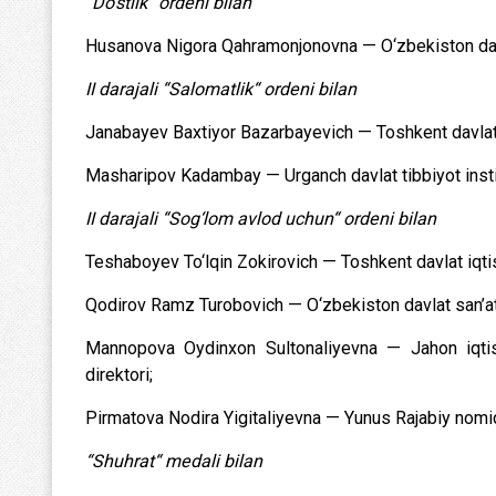
“Do‘stlik“ ordeni bilan
Husanova Nigora Qahramonjonovna — O‘zbekiston davla
II darajali “Salomatlik“ ordeni bilan
Janabayev Baxtiyor Bazarbayevich — Toshkent davlat tib
Masharipov Kadambay — Urganch davlat tibbiyot instit
II darajali “Sog‘lom avlod uchun“ ordeni bilan
Teshaboyev To‘lqin Zokirovich — Toshkent davlat iqtiso
Qodirov Ramz Turobovich — O‘zbekiston davlat san’at 
Mannopova Oydinxon Sultonaliyevna — Jahon iqtisod
direktori;
Pirmatova Nodira Yigitaliyevna — Yunus Rajabiy nomida
“Shuhrat“ medali bilan