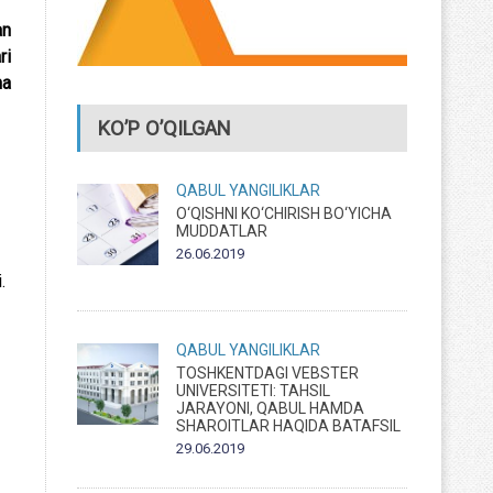
an
ri
ha
KO’P O’QILGAN
QABUL
YANGILIKLAR
O‘QISHNI KO‘CHIRISH BO‘YICHA
MUDDATLAR
26.06.2019
.
QABUL
YANGILIKLAR
TOSHKENTDAGI VEBSTER
UNIVERSITETI: TAHSIL
JARAYONI, QABUL HAMDA
SHAROITLAR HAQIDA BATAFSIL
29.06.2019