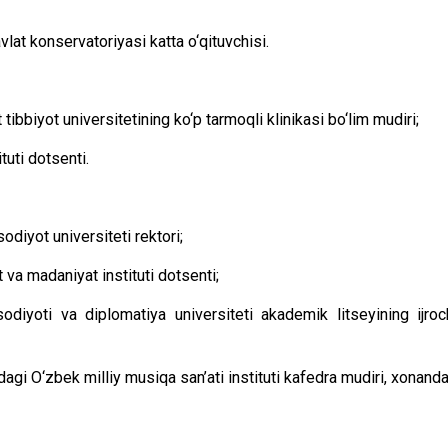
t konservatoriyasi katta o‘qituvchisi.
biyot universitetining ko‘p tarmoqli klinikasi bo‘lim mudiri;
uti dotsenti.
diyot universiteti rektori;
va madaniyat instituti dotsenti;
iyoti va diplomatiya universiteti akademik litseyining ijroc
gi O‘zbek milliy musiqa san’ati instituti kafedra mudiri, xonanda