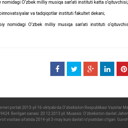
idagi O‘zbek milliy musiqa san’ati instituti katta o‘qituvchisi;
ovatsiyalar va tadqiqotlar instituti fakultet dekani;
nomidagi O‘zbek milliy musiqa san’ati instituti o‘qituvchis
internet portali 2013-yil 16-oktyabrda O‘zbekiston Respublikasi Vazirlar 
. Berilgan sanasi: 20.12.2013 yil. Muassis: O‘zbekiston davlat Jahon til
t vositasi sifatida 2014-yil 3-may kuni davlat ro'yxatidan o'tgan. Gu