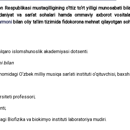
Respublikasi mustaqilligining o‘ttiz to‘rt yilligi munosabati bil
madaniyat va san’at sohalari hamda ommaviy axborot vositala
armoni
bilan oliy ta’lim tizimida fidokorona mehnat qilayotgan so
lqaro islomshunoslik akademiyasi dotsenti.
i bilan
dagi O‘zbek milliy musiqa san’ati instituti o‘qituvchisi, baxshi
siteti professori;
ti;
agi Biofizika va biokimyo instituti laboratoriya mudiri.