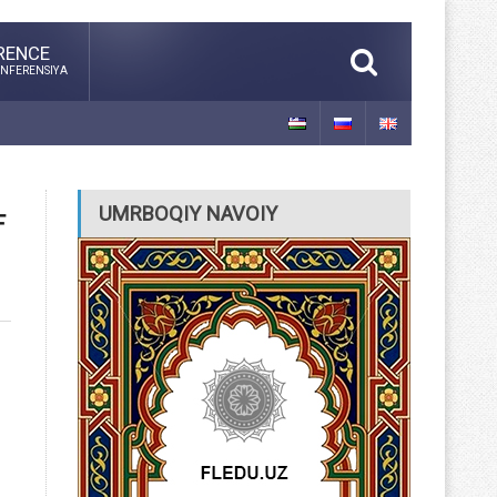
RENCE
NFERENSIYA
UMRBOQIY NAVOIY
F