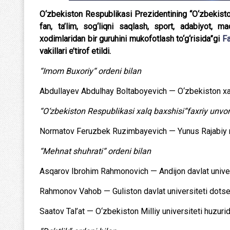
O‘zbekiston Respublikasi Prezidentining “O‘zbekiston 
fan, ta’lim, sog‘liqni saqlash, sport, adabiyot, 
xodimlaridan bir guruhini mukofotlash to‘g‘risida”gi
F
vakillari e’tirof etildi.
“Imom Buxoriy“ ordeni bilan
Abdullayev Abdulhay Boltaboyevich — O‘zbekiston xa
“O‘zbekiston Respublikasi xalq baxshisi“faxriy unvon
Normatov Feruzbek Ruzimbayevich — Yunus Rajabiy nomi
“Mehnat shuhrati“ ordeni bilan
Asqarov Ibrohim Rahmonovich — Andijon davlat univer
Rahmonov Vahob — Guliston davlat universiteti dotsen
Saatov Tal’at — O‘zbekiston Milliy universiteti huzurid