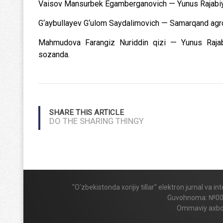
Vaisov Mansurbek Egamberganovich — Yunus Rajabiy nom
G‘aybullayev G‘ulom Saydalimovich — Samarqand agroinn
Mahmudova Farangiz Nuriddin qizi — Yunus Rajabiy 
sozanda.
SHARE THIS ARTICLE
DO THE SHARING THINGY
"O‘zbekistonda xorijiy tillar" elektron jurnal va 
Guvohnoma: №009424
Ommaviy axboro