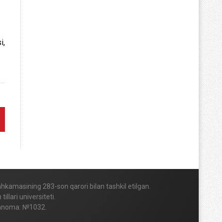
i,
Mahkamasining 283-son qarori bilan tashkil etilgan.
lari universiteti.
vohnoma: №1032.