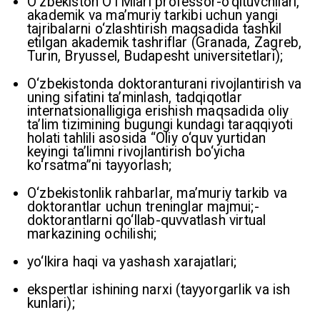
O‘zbekiston OTMlari professor-o‘qituvchilari,
akademik va ma’muriy tarkibi uchun yangi
tajribalarni o‘zlashtirish maqsadida tashkil
etilgan akademik tashriflar (Granada, Zagreb,
Turin, Bryussel, Budapesht universitetlari);
O‘zbekistonda doktoranturani rivojlantirish va
uning sifatini ta’minlash, tadqiqotlar
internatsionalligiga erishish maqsadida oliy
ta’lim tizimining bugungi kundagi taraqqiyoti
holati tahlili asosida “Oliy o‘quv yurtidan
keyingi ta’limni rivojlantirish bo‘yicha
ko‘rsatma”ni tayyorlash;
O‘zbekistonlik rahbarlar, ma’muriy tarkib va
doktorantlar uchun treninglar majmui;-
doktorantlarni qo‘llab-quvvatlash virtual
markazining ochilishi;
yo‘lkira haqi va yashash xarajatlari;
ekspertlar ishining narxi (tayyorgarlik va ish
kunlari);