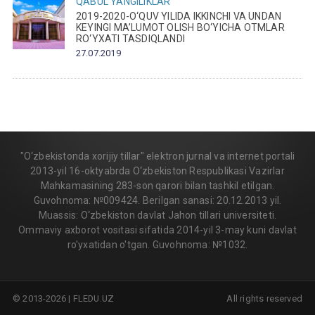
QABUL
YANGILIKLAR
2019-2020-O‘QUV YILIDA IKKINCHI VA UNDAN
KEYINGI MA’LUMOT OLISH BO‘YICHA OTMLAR
RO‘YXATI TASDIQLANDI
27.07.2019
"O‘zbekistonda xorijiy tillar" elektron jurnal va internet portali
2013-yil 16-oktyabrda O‘zbekiston Respublikasi Vazirlar
Mahkamasining 283-son qarori bilan tashkil etilgan.
Guvohnoma: №009424. Berilgan sanasi: 20.12.2013 yil.
Muassis: O‘zbekiston davlat Jahon tillari universiteti.
Ommaviy axborot vositasi sifatida 2014-yil 3-may kuni davlat
ro'yxatidan o'tgan. Guvohnoma: №1032.
© 2013-2026 | FLEDU.UZ
All rights reserved