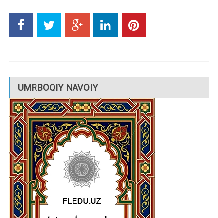
UMRBOQIY NAVOIY