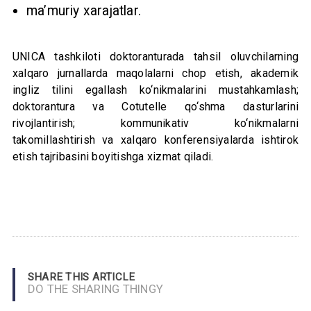
ma’muriy xarajatlar.
UNICA tashkiloti doktoranturada tahsil oluvchilarning
xalqaro jurnallarda maqolalarni chop etish, akademik
ingliz tilini egallash ko‘nikmalarini mustahkamlash;
doktorantura va Cotutelle qo‘shma dasturlarini
rivojlantirish; kommunikativ ko‘nikmalarni
takomillashtirish va xalqaro konferensiyalarda ishtirok
etish tajribasini boyitishga xizmat qiladi.
SHARE THIS ARTICLE
DO THE SHARING THINGY