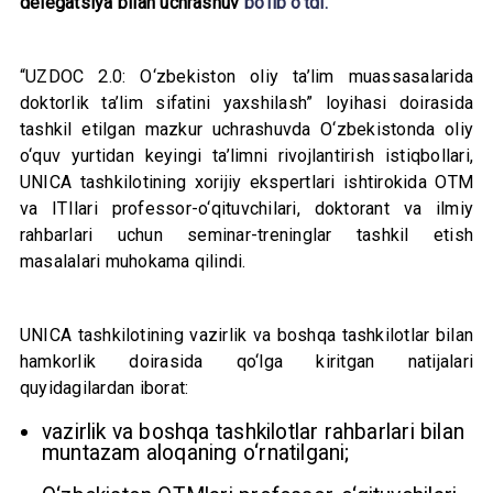
delegatsiya bilan uchrashuv
bo‘lib o‘tdi.
“UZDOC 2.0: O‘zbekiston oliy ta’lim muassasalarida
doktorlik ta’lim sifatini yaxshilash” loyihasi doirasida
tashkil etilgan mazkur uchrashuvda O‘zbekistonda oliy
o‘quv yurtidan keyingi ta’limni rivojlantirish istiqbollari,
UNICA tashkilotining xorijiy ekspertlari ishtirokida OTM
va ITIlari professor-o‘qituvchilari, doktorant va ilmiy
rahbarlari uchun seminar-treninglar tashkil etish
masalalari muhokama qilindi.
UNICA tashkilotining vazirlik va boshqa tashkilotlar bilan
hamkorlik doirasida qo‘lga kiritgan natijalari
quyidagilardan iborat:
vazirlik va boshqa tashkilotlar rahbarlari bilan
muntazam aloqaning o‘rnatilgani;