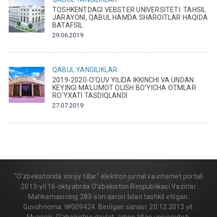
TOSHKENTDAGI VEBSTER UNIVERSITETI: TAHSIL
JARAYONI, QABUL HAMDA SHAROITLAR HAQIDA
BATAFSIL
29.06.2019
QABUL
YANGILIKLAR
2019-2020-O‘QUV YILIDA IKKINCHI VA UNDAN
KEYINGI MA’LUMOT OLISH BO‘YICHA OTMLAR
RO‘YXATI TASDIQLANDI
27.07.2019
"O‘zbekistonda xorijiy tillar" elektron jurnal va internet portali
2013-yil 16-oktyabrda O‘zbekiston Respublikasi Vazirlar
Mahkamasining 283-son qarori bilan tashkil etilgan.
Guvohnoma: №009424. Berilgan sanasi: 20.12.2013 yil.