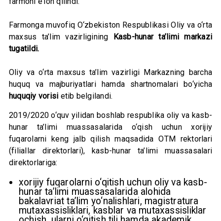
farmoni e’lon qilindi.
Farmonga muvofiq O‘zbekiston Respublikasi Oliy va o‘rta
maxsus ta’lim vazirligining
Kasb-hunar ta’limi markazi
tugatildi.
Oliy va o‘rta maxsus ta’lim vazirligi Markazning barcha
huquq va majburiyatlari hamda shartnomalari bo‘yicha
huquqiy vorisi
etib belgilandi.
2019/2020 o‘quv yilidan boshlab respublika oliy va kasb-
hunar ta’limi muassasalarida o‘qish uchun xorijiy
fuqarolarni keng jalb qilish maqsadida OTM rektorlari
(filiallar direktorlari), kasb-hunar ta’limi muassasalari
direktorlariga:
xorijiy fuqarolarni o‘qitish uchun oliy va kasb-
hunar ta’limi muassasalarida alohida
bakalavriat ta’lim yo‘nalishlari, magistratura
mutaxassisliklari, kasblar va mutaxassisliklar
ochish, ularni o‘qitish tili hamda akademik