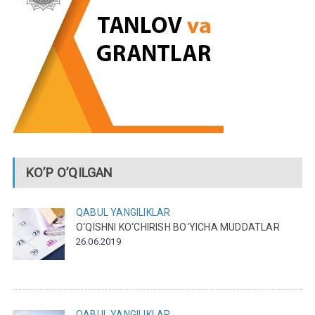
KO’P O’QILGAN
QABUL
YANGILIKLAR
O‘QISHNI KO‘CHIRISH BO‘YICHA MUDDATLAR
26.06.2019
QABUL
YANGILIKLAR