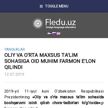
TOGGLE MENU
YANGILIKLAR
OLIY VA O‘RTA MAXSUS TA’LIM
SOHASIGA OID MUHIM FARMON E’LON
QILINDI
12.07.2019
2019-yil 11-iyul kuni O‘zbekiston Respublikasi
Prezidentining
«Oliy va o‘rta maxsus ta’lim sohasida
boshqaruvni isloh qilish chora-tadbirlari to‘g‘risida»
gi