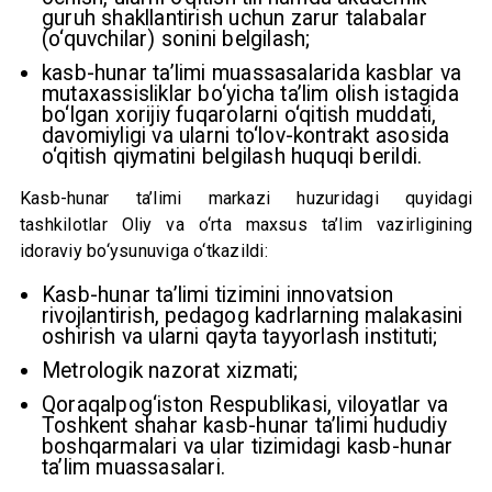
guruh shakllantirish uchun zarur talabalar
(o‘quvchilar) sonini belgilash;
kasb-hunar ta’limi muassasalarida kasblar va
mutaxassisliklar bo‘yicha ta’lim olish istagida
bo‘lgan xorijiy fuqarolarni o‘qitish muddati,
davomiyligi va ularni to‘lov-kontrakt asosida
o‘qitish qiymatini belgilash huquqi berildi.
Kasb-hunar ta’limi markazi huzuridagi quyidagi
tashkilotlar Oliy va o‘rta maxsus ta’lim vazirligining
idoraviy bo‘ysunuviga o‘tkazildi:
Kasb-hunar ta’limi tizimini innovatsion
rivojlantirish, pedagog kadrlarning malakasini
oshirish va ularni qayta tayyorlash instituti;
Metrologik nazorat xizmati;
Qoraqalpog‘iston Respublikasi, viloyatlar va
Toshkent shahar kasb-hunar ta’limi hududiy
boshqarmalari va ular tizimidagi kasb-hunar
ta’lim muassasalari.