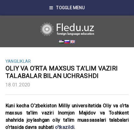
TOGGLE MENU
YANGILIKLAR
OLIY VA O‘RTA MAXSUS TA’LIM VAZIRI
TALABALAR BILAN UCHRASHDI
18.01.2020
Kuni kecha O‘zbekiston Milliy universitetida Oliy va o‘rta
maxsus ta’lim vaziri Inomjon Majidov va Toshkent
shahrida joylashgan oliy ta’lim muassasalari talabalari
o‘rtasida davra suhbati
o‘tkazildi.