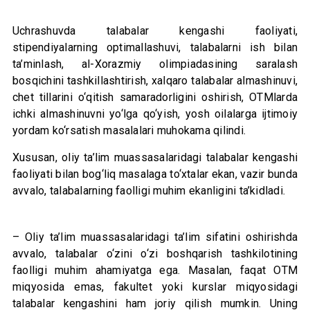
Uchrashuvda talabalar kengashi faoliyati,
stipendiyalarning optimallashuvi, talabalarni ish bilan
ta’minlash, al-Xorazmiy olimpiadasining saralash
bosqichini tashkillashtirish, xalqaro talabalar almashinuvi,
chet tillarini o‘qitish samaradorligini oshirish, OTMlarda
ichki almashinuvni yo‘lga qo‘yish, yosh oilalarga ijtimoiy
yordam ko‘rsatish masalalari muhokama qilindi.
Xususan, oliy ta’lim muassasalaridagi talabalar kengashi
faoliyati bilan bog‘liq masalaga to‘xtalar ekan, vazir bunda
avvalo, talabalarning faolligi muhim ekanligini ta’kidladi.
– Oliy ta’lim muassasalaridagi ta’lim sifatini oshirishda
avvalo, talabalar o‘zini o‘zi boshqarish tashkilotining
faolligi muhim ahamiyatga ega. Masalan, faqat OTM
miqyosida emas, fakultet yoki kurslar miqyosidagi
talabalar kengashini ham joriy qilish mumkin. Uning