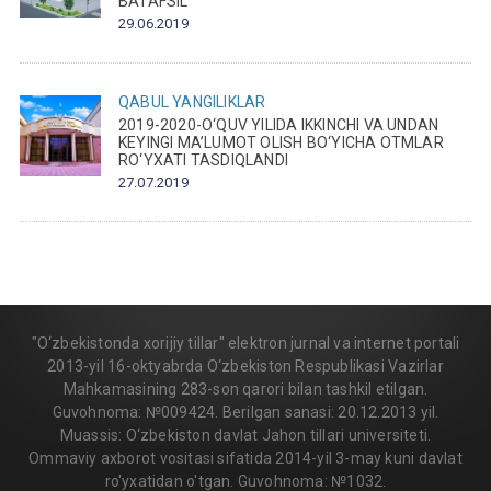
BATAFSIL
29.06.2019
QABUL
YANGILIKLAR
2019-2020-O‘QUV YILIDA IKKINCHI VA UNDAN
KEYINGI MA’LUMOT OLISH BO‘YICHA OTMLAR
RO‘YXATI TASDIQLANDI
27.07.2019
"O‘zbekistonda xorijiy tillar" elektron jurnal va internet portali
2013-yil 16-oktyabrda O‘zbekiston Respublikasi Vazirlar
Mahkamasining 283-son qarori bilan tashkil etilgan.
Guvohnoma: №009424. Berilgan sanasi: 20.12.2013 yil.
Muassis: O‘zbekiston davlat Jahon tillari universiteti.
Ommaviy axborot vositasi sifatida 2014-yil 3-may kuni davlat
ro'yxatidan o'tgan. Guvohnoma: №1032.