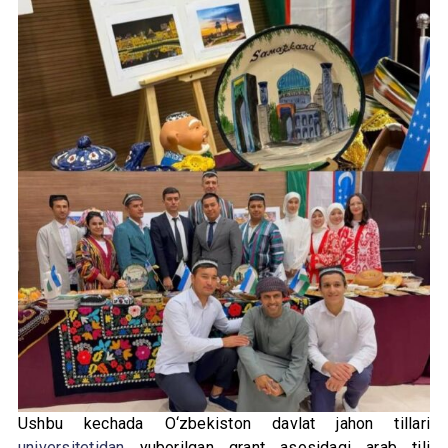
Ushbu kechada O‘zbekiston davlat jahon tillari
universitetidan
yuborilgan grant asosidagi arab tili