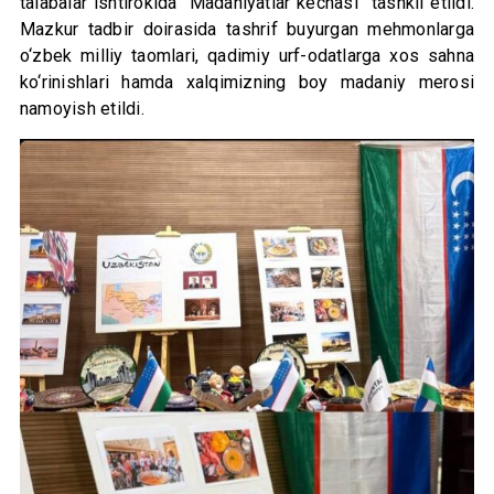
talabalar ishtirokida “Madaniyatlar kechasi” tashkil etildi.
Mazkur tadbir doirasida tashrif buyurgan mehmonlarga
o‘zbek milliy taomlari, qadimiy urf-odatlarga xos sahna
ko‘rinishlari hamda xalqimizning boy madaniy merosi
namoyish etildi.