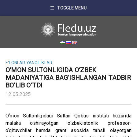
TOGGLE MENU
E'LONLAR
YANGILIKLAR
O‘MON SULTONLIGIDA O‘ZBEK
MADANIYATIGA BAG‘ISHLANGAN TADBIR
BO‘LIB O‘TDI
12.05.2025
O‘mon Sultonligidagi Sultan Qobus instituti huzurida
malaka oshirayotgan o‘zbekistonlik professor-
o‘qituvchilar hamda grant asosida tahsil olayotgan