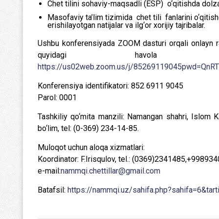
Chet tilini sohaviy-maqsadli (ESP) o‘qitishda dolz
Masofaviy ta’lim tizimida chet tili fanlarini o‘qiti
erishilayotgan natijalar va ilg‘or xorijiy tajribalar.
Ushbu konferensiyada ZOOM dasturi orqali onlayn ra
quyidagi havola or
https://us02web.zoom.us/j/85269119045pwd=Q
Konferensiya identifikatori: 852 6911 9045
Parol: 0001
Tashkiliy qo‘mita manzili: Namangan shahri, Islom 
bo‘lim, tel: (0-369) 234-14-85.
Muloqot uchun aloqa xizmatlari:
Koordinator: F.Irisqulov, tel.: (0369)2341485,+9989
e-mail:
nammqi.chettillar@gmail.com
Batafsil:
https://nammqi.uz/sahifa.php?sahifa=6&tar