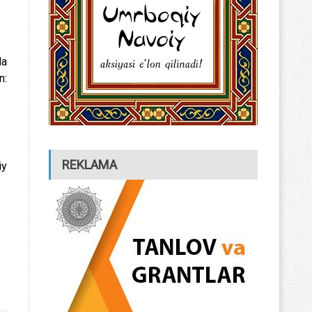
da
:
REKLAMA
iy