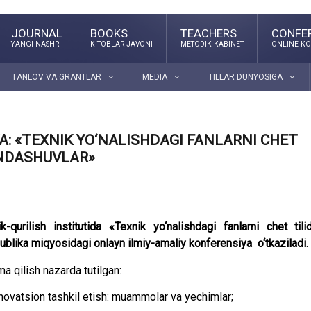
JOURNAL
BOOKS
TEACHERS
CONFE
YANGI NASHR
KITOBLAR JAVONI
METODIK KABINET
ONLINE KO
TANLOV VA GRANTLAR
MEDIA
TILLAR DUNYOSIGA
A: «TEXNIK YO‘NALISHDAGI FANLARNI CHET
ONDASHUVLAR»
urilish institutida «Texnik yo‘nalishdagi fanlarni chet tili
blika miqyosidagi onlayn ilmiy-amaliy konferensiya o‘tkaziladi.
 qilish nazarda tutilgan:
 innovatsion tashkil etish: muammolar va yechimlar;