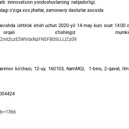
arb innnovatsion yondoshuvlarning natijadorligi;
shdagi o‘ziga xos jihatlar, zamonaviy dasturlar asosida
vishda ishtirok etish uchun 2020-yil 14-may kuni soat 14:00 
qali o‘tishingiz mumkin
nRTZmt2czE5WVdxNzFNSFB0SUJJZz09
Karimov ko‘chasi, 12-uy, 160103, NamMQI, 1-bino, 2-qavat, Ilm
34004424
tib=1366