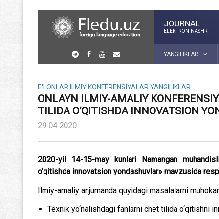
JOURNAL
ELEKTRON NASHR
YANGILIKLAR
E'LONLAR
ILMIY KONFERENSIYALAR
YANGILIKLAR
ONLAYN ILMIY-AMALIY KONFERENSIY
TILIDA O‘QITISHDA INNOVATSION Y
29.04.2020
2020-yil 14-15-may kunlari Namangan muhandislik-q
o‘qitishda innovatsion yondashuvlar» mavzusida respu
Ilmiy-amaliy anjumanda quyidagi masalalarni muhokama
Texnik yo‘nalishdagi fanlarni chet tilida o‘qitishni