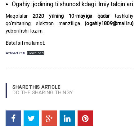
Ogahiy ijodining tilshunoslikdagi ilmiy talqinlari
Maqolalar
2020 yilning 10-mayiga
qadar
tashkiliy
qo‘mitaning elektron manziliga
(ogahiy1809@mail.ru)
yuborilishi lozim.
Batafsil ma’lumot:
Axborot xati
Download
SHARE THIS ARTICLE
DO THE SHARING THINGY