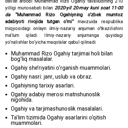
davlat arbobi Muhammad Rizo Ogahiy tavalludining 210
yilligi munosabati bilan
2020-yil 20-may kuni soat 11-00
da
“Muhammad Rizo Ogahiyning o‘zbek mumtoz
adabiyoti rivojida tutgan o‘rni”
mavzuida respublika
miqyosidagi onlayn ilmiy-nazariy anjuman o‘tkazilishini
ma’lum qiladi. Ilmiy-nazariy anjumanga quyidagi
yo‘nalishlar bo‘yicha maqolalar qabul qilinadi:
Muhammad Rizo Ogahiy tarjimai holi bilan
bog’liq masalalar.
Ogahiy she’riyatini o‘rganish muammolari.
Ogahiy nasri: janr, uslub va obraz.
Ogahiyning tarixiy asarlari.
Ogahiy adabiy merosi matnshunoslik
nigohida.
Ogahiy va tarjimashunoslik masalalari.
Ta’lim tizimida Ogahiy asarlarini o‘qitish
muammolari.