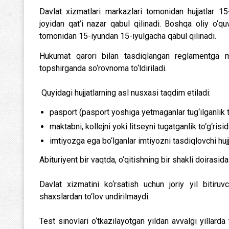
Davlat xizmatlari markazlari tomonidan hujjatlar 15
joyidan qat’i nazar qabul qilinadi. Boshqa oliy o‘quv
tomonidan 15-iyundan 15-iyulgacha qabul qilinadi.
Hukumat qarori bilan tasdiqlangan reglamentga muv
topshirganda so‘rovnoma to‘ldiriladi.
Quyidagi hujjatlarning asl nusxasi taqdim etiladi:
pasport (pasport yoshiga yetmaganlar tug‘ilganlik 
maktabni, kollejni yoki litseyni tugatganlik to‘g‘risida
imtiyozga ega bo‘lganlar imtiyozni tasdiqlovchi hujj
Abituriyent bir vaqtda, o‘qitishning bir shakli doirasi
Davlat xizmatini ko‘rsatish uchun joriy yil bitiruvc
shaxslardan to‘lov undirilmaydi.
Test sinovlari o‘tkazilayotgan yildan avvalgi yillard