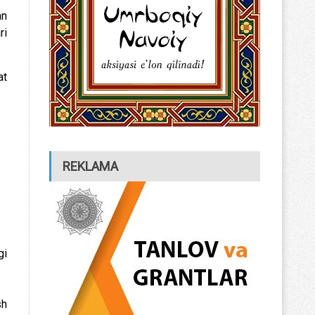
an
ri
at
REKLAMA
gi
sh