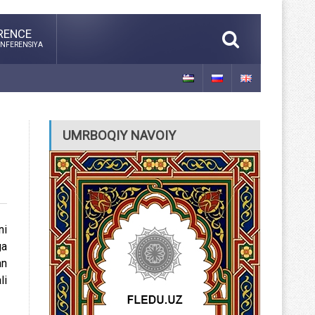
RENCE
NFERENSIYA
UMRBOQIY NAVOIY
ni
ga
an
li