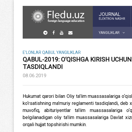
JOURNAL
ELEKTRON NASHR
YANGILIKLAR
E'LONLAR
QABUL
YANGILIKLAR
QABUL-2019: O‘QISHGA KIRISH UCHU
TASDIQLANDI
08.06.2019
Hukumat qarori bilan Oliy ta’lim muassasalariga o‘qishg
ko‘rsatishning ma’muriy reglamenti tasdiqlandi, deb 
muvofiq, abituriyentlar ta’lim muassasalariga 
belgilanadigan oliy ta’lim muassasalariga Davlat xizm
orqali hujjat topshirishi mumkin.