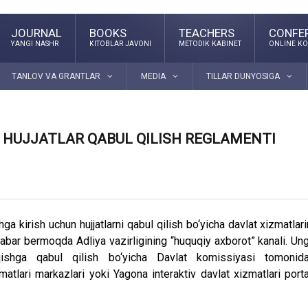
JOURNAL
BOOKS
TEACHERS
CONFE
YANGI NASHR
KITOBLAR JAVONI
METODIK KABINET
ONLINE KO
TANLOV VA GRANTLAR
MEDIA
TILLAR DUNYOSIGA
N HUJJATLAR QABUL QILISH REGLAMENTI
a kirish uchun hujjatlarni qabul qilish bo‘yicha davlat xizmatlari
xabar bermoqda Adliya vazirligining “huquqiy axborot” kanali. Un
o‘qishga qabul qilish bo‘yicha Davlat komissiyasi tomonid
atlari markazlari yoki Yagona interaktiv davlat xizmatlari porta