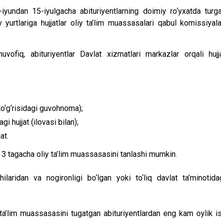
-iyundan 15-iyulgacha abituriyentlarning doimiy ro‘yxatda turg
 yurtlariga hujjatlar oliy ta’lim muassasalari qabul komissiyala
ofiq, abituriyentlar Davlat xizmatlari markazlar orqali hujj
to‘g‘risidagi guvohnoma);
gi hujjat (ilovasi bilan);
at.
da 3 tagacha oliy ta’lim muassasasini tanlashi mumkin.
hilaridan va nogironligi bo‘lgan yoki to‘liq davlat ta’minotida
a ta’lim muassasasini tugatgan abituriyentlardan eng kam oylik i