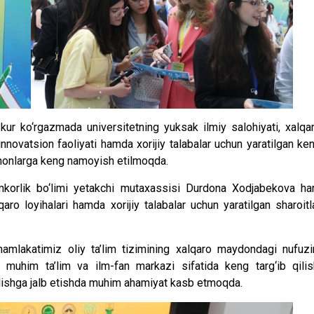
kur ko‘rgazmada universitetning yuksak ilmiy salohiyati, xalqa
innovatsion faoliyati hamda xorijiy talabalar uchun yaratilgan ke
hmonlarga keng namoyish etilmoqda.
korlik bo‘limi yetakchi mutaxassisi Durdona Xodjabekova h
lqaro loyihalari hamda xorijiy talabalar uchun yaratilgan sharoitl
amlakatimiz oliy ta’lim tizimining xalqaro maydondagi nufuzi
muhim ta’lim va ilm-fan markazi sifatida keng targ‘ib qilis
olishga jalb etishda muhim ahamiyat kasb etmoqda.