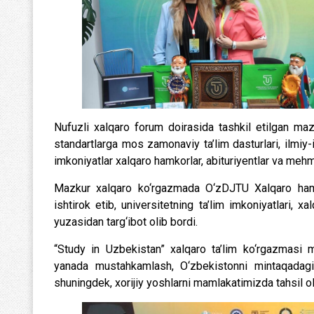
Nufuzli xalqaro forum doirasida tashkil etilgan maz
standartlarga mos zamonaviy ta’lim dasturlari, ilmiy-
imkoniyatlar xalqaro hamkorlar, abituriyentlar va me
Mazkur xalqaro ko‘rgazmada O‘zDJTU Xalqaro ham
ishtirok etib, universitetning ta’lim imkoniyatlari, xa
yuzasidan targ‘ibot olib bordi.
“Study in Uzbekistan” xalqaro ta’lim ko‘rgazmasi m
yanada mustahkamlash, O‘zbekistonni mintaqadagi 
shuningdek, xorijiy yoshlarni mamlakatimizda tahsil 