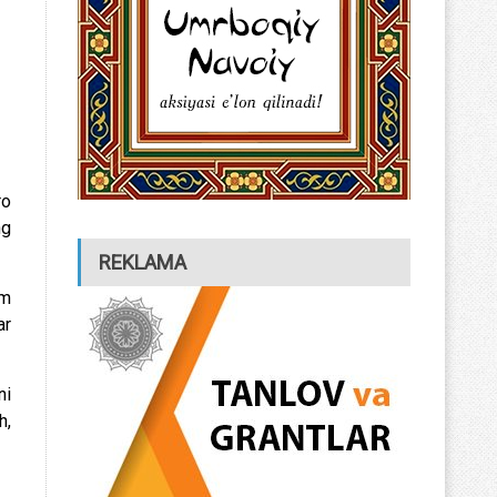
ro
ng
REKLAMA
am
ar
ni
h,