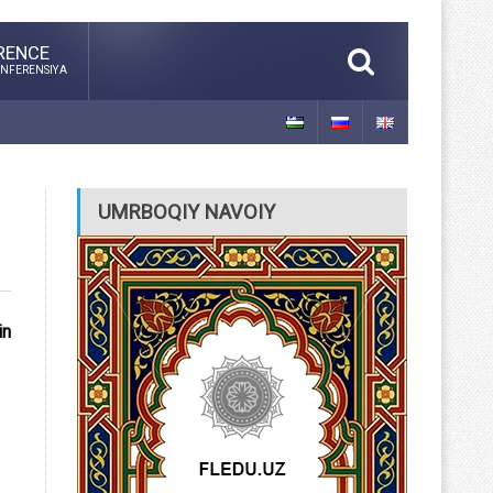
RENCE
NFERENSIYA
UMRBOQIY NAVOIY
in