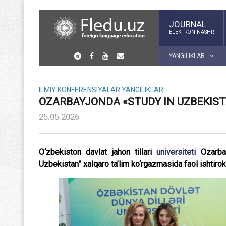
JOURNAL
ELEKTRON NASHR
YANGILIKLAR
ILMIY KONFERENSIYALAR
YANGILIKLAR
OZARBAYJONDA «STUDY IN UZBEKIST
25.05.2026
O‘zbekiston davlat jahon tillari
universiteti
Ozarba
Uzbekistan” xalqaro ta’lim ko‘rgazmasida faol ishtiro