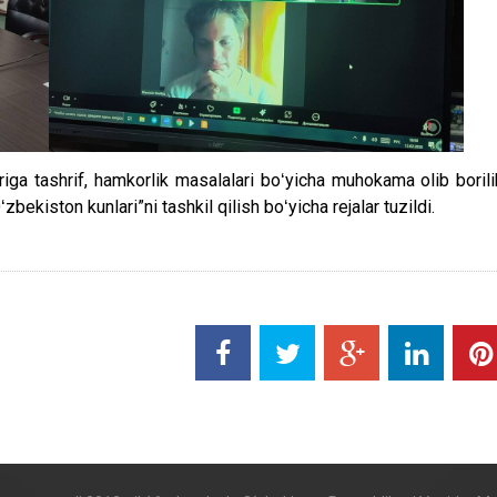
riga tashrif, hamkorlik masalalari boʻyicha muhokama olib borili
kiston kunlari”ni tashkil qilish boʻyicha rejalar tuzildi.