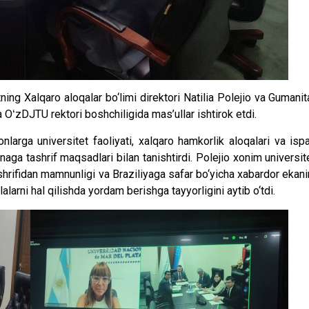
ng Xalqaro aloqalar bo‘limi direktori Natilia Polejio va Gumanit
 OʻzDJTU rektori boshchiligida mas’ullar ishtirok etdi.
arga universitet faoliyati, xalqaro hamkorlik aloqalari va isp
tinaga tashrif maqsadlari bilan tanishtirdi. Polejio xonim universit
shrifidan mamnunligi va Braziliyaga safar bo‘yicha xabardor ekani
larni hal qilishda yordam berishga tayyorligini aytib o‘tdi.