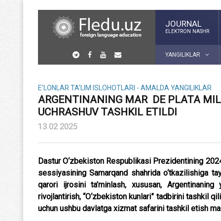
JOURNAL
ELEKTRON NASHR
YANGILIKLAR
E'LONLAR
TA'LIM ISLOHOTLARI - AMALDA
YANGILIKLAR
ARGENTINANING MAR DE PLATA MILL
UCHRASHUV TASHKIL ETILDI
13.02.2025
Dastur O‘zbekiston Respublikasi Prezidentining 202
sessiyasining Samarqand shahrida o‘tkazilishiga tayy
qarori ijrosini ta’minlash, xususan, Argentinaning 
rivojlantirish, “O‘zbekiston kunlari” tadbirini tashki
uchun ushbu davlatga xizmat safarini tashkil etish 