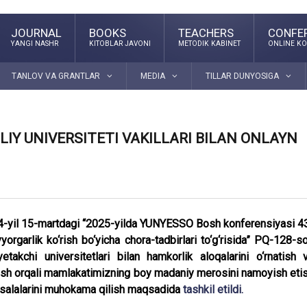
JOURNAL
BOOKS
TEACHERS
CONFE
YANGI NASHR
KITOBLAR JAVONI
METODIK KABINET
ONLINE KO
TANLOV VA GRANTLAR
MEDIA
TILLAR DUNYOSIGA
IY UNIVERSITETI VAKILLARI BILAN ONLAYN
4-yil 15-martdagi “2025-yilda YUNYESSO Bosh konferensiyasi 4
orgarlik ko‘rish bo‘yicha chora-tadbirlari to‘g‘risida” PQ-128-s
yetakchi universitetlari bilan hamkorlik aloqalarini o‘rnatish 
l qilish orqali mamlakatimizning boy madaniy merosini namoyish eti
masalalarini muhokama qilish maqsadida
tashkil etildi.