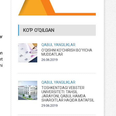
KO’P O’QILGAN
ar
QABUL
YANGILIKLAR
O‘QISHNI KO‘CHIRISH BO‘YICHA
an
MUDDATLAR
et
26.06.2019
ni
QABUL
YANGILIKLAR
TOSHKENTDAGI VEBSTER
UNIVERSITETI: TAHSIL
JARAYONI, QABUL HAMDA
SHAROITLAR HAQIDA BATAFSIL
29.06.2019