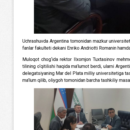
Uchrashuvda Argentina tomonidan mazkur universitetni
fanlar fakulteti dekani Enriko Andriotti Romanin hamda
Muloqot chog‘ida rektor Ilxomjon Tuxtasinov mehmonl
tilining o‘qitilishi haqida ma’lumot berdi, ularni Argen
delegatsiyaning Mar del Plata milliy universitetiga ta
ma’lum qilib, oliygoh tomonidan barcha tashkiliy masala