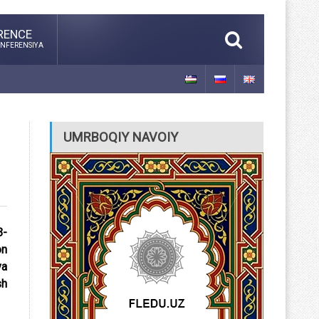
RENCE
NFERENSIYA
UMRBOQIY NAVOIY
3-
on
va
sh