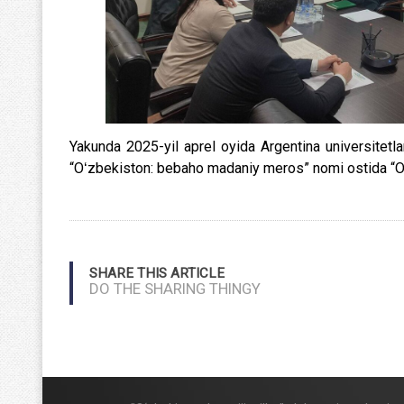
Yakunda 2025-yil aprel oyida Argentina universitetla
“Oʻzbekiston: bebaho madaniy meros” nomi ostida “Oʻzbe
SHARE THIS ARTICLE
DO THE SHARING THINGY