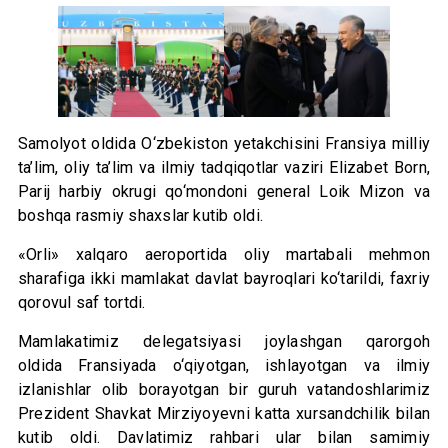
Samolyot oldida O‘zbekiston yetakchisini Fransiya milliy
ta’lim, oliy ta’lim va ilmiy tadqiqotlar vaziri Elizabet Born,
Parij harbiy okrugi qo‘mondoni general Loik Mizon va
boshqa rasmiy shaxslar kutib oldi.
«Orli» xalqaro aeroportida oliy martabali mehmon
sharafiga ikki mamlakat davlat bayroqlari ko‘tarildi, faxriy
qorovul saf tortdi.
Mamlakatimiz delegatsiyasi joylashgan qarorgoh
oldida Fransiyada o‘qiyotgan, ishlayotgan va ilmiy
izlanishlar olib borayotgan bir guruh vatandoshlarimiz
Prezident Shavkat Mirziyoyevni katta xursandchilik bilan
kutib oldi. Davlatimiz rahbari ular bilan samimiy