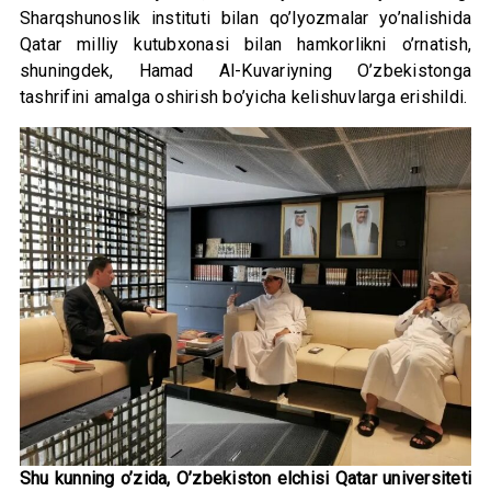
Sharqshunoslik instituti bilan qo’lyozmalar yo’nalishida
Qatar milliy kutubxonasi bilan hamkorlikni o’rnatish,
shuningdek, Hamad Al-Kuvariyning O’zbekistonga
tashrifini amalga oshirish bo’yicha kelishuvlarga erishildi.
Shu kunning o’zida, O’zbekiston elchisi Qatar universiteti