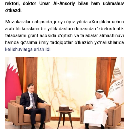
rektori, doktor Umar Al-Ansoriy bilan ham uchrashuv
o’tkazdi.
Muzokaralar natijasida, joriy o’quv yilida «Xorijliklar uchun
arab tili kurslari» bir yillik dasturi doirasida o’zbekistonlik
talabalarni grant asosida o’qitish va talabalar almashinuvi
hamda qo’shma ilmiy tadqiqotlar o’tkazish yo’nalishlarida
kelishuvlarga erishildi.