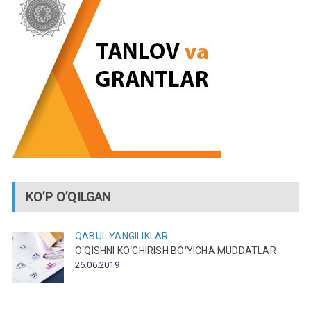
KO’P O’QILGAN
QABUL
YANGILIKLAR
O‘QISHNI KO‘CHIRISH BO‘YICHA MUDDATLAR
26.06.2019