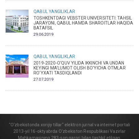
QABUL
YANGILIKLAR
TOSHKENTDAGI VEBSTER UNIVERSITETI: TAHSIL
JARAYONI, QABUL HAMDA SHAROITLAR HAQIDA
BATAFSIL
29.06.2019
QABUL
YANGILIKLAR
2019-2020-O‘QUV YILIDA IKKINCHI VA UNDAN
KEYINGI MA’LUMOT OLISH BO‘YICHA OTMLAR
RO‘YXATI TASDIQLANDI
27.07.2019
"O‘zbekistonda xorijiy tillar" elektron jurnal va internet portali
2013-yil 16-oktyabrda O‘zbekiston Respublikasi Vazirlar
Mahkamasining 283-son qarori bilan tashkil etilgan.