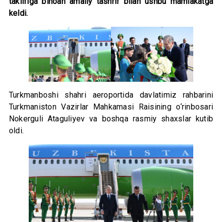
taklifiga binoan amaliy tashrif bilan ushbu mamlakatga
keldi.
Turkmanboshi shahri aeroportida davlatimiz rahbarini
Turkmaniston Vazirlar Mahkamasi Raisining o‘rinbosari
Nokerguli Ataguliyev va boshqa rasmiy shaxslar kutib
oldi.