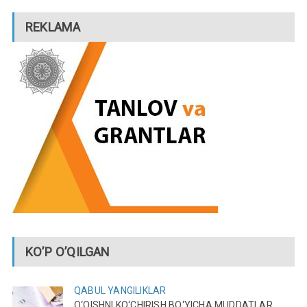
REKLAMA
KO’P O’QILGAN
QABUL
YANGILIKLAR
O‘QISHNI KO‘CHIRISH BO‘YICHA MUDDATLAR