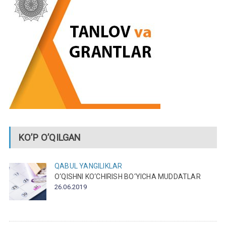
KO’P O’QILGAN
QABUL
YANGILIKLAR
O‘QISHNI KO‘CHIRISH BO‘YICHA MUDDATLAR
26.06.2019