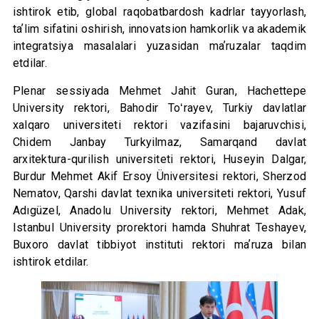
ishtirok etib, global raqobatbardosh kadrlar tayyorlash,
taʼlim sifatini oshirish, innovatsion hamkorlik va akademik
integratsiya masalalari yuzasidan maʼruzalar taqdim
etdilar.
Plenar sessiyada Mehmet Jahit Guran, Hachettepe
University rektori, Bahodir Toʻrayev, Turkiy davlatlar
xalqaro universiteti rektori vazifasini bajaruvchisi,
Chidem Janbay Turkyilmaz, Samarqand davlat
arxitektura-qurilish universiteti rektori, Huseyin Dalgar,
Burdur Mehmet Akif Ersoy Üniversitesi rektori, Sherzod
Nematov, Qarshi davlat texnika universiteti rektori, Yusuf
Adıgüzel, Anadolu University rektori, Mehmet Adak,
Istanbul University prorektori hamda Shuhrat Teshayev,
Buxoro davlat tibbiyot instituti rektori maʼruza bilan
ishtirok etdilar.