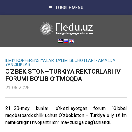
TOGGLE MENU
ILMIY KONFERENSIYALAR
TA'LIM ISLOHOTLARI - AMALDA
YANGILIKLAR
O‘ZBEKISTON–TURKIYA REKTORLARI IV
FORUMI BO’LIB O’TMOQDA
21.05.2026
21–23-may kunlari o‘tkazilayotgan forum “Global
raqobatbardoshlik uchun O‘zbekiston – Turkiya oliy ta’lim
hamkorligini rivojlantirish” mavzusiga bag‘ishlandi.