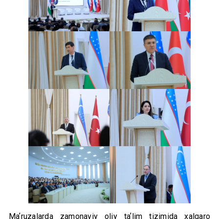
Maʼruzalarda zamonaviy oliy taʼlim tizimida xalqaro