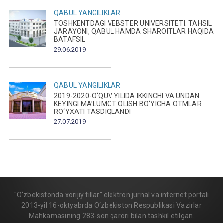
QABUL
YANGILIKLAR
TOSHKENTDAGI VEBSTER UNIVERSITETI: TAHSIL
JARAYONI, QABUL HAMDA SHAROITLAR HAQIDA
BATAFSIL
29.06.2019
QABUL
YANGILIKLAR
2019-2020-O‘QUV YILIDA IKKINCHI VA UNDAN
KEYINGI MA’LUMOT OLISH BO‘YICHA OTMLAR
RO‘YXATI TASDIQLANDI
27.07.2019
"O‘zbekistonda xorijiy tillar" elektron jurnal va internet portali
2013-yil 16-oktyabrda O‘zbekiston Respublikasi Vazirlar
Mahkamasining 283-son qarori bilan tashkil etilgan.