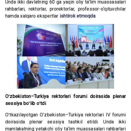
Unda ikki davlatning 60 ga yaqin oliy ta’lim muassasalari
rahbarlari, rektorlar, prorektorlar, professor-o‘qituvchilar
hamda xalqaro ekspertlar
ishtirok etmoqda
.
Oʻzbekiston–Turkiya rektorlari forumi doirasida plenar
sessiya boʻlib oʻtdi
.
Oʻtkazilayotgan Oʻzbekiston–Turkiya rektorlari IV forumi
doirasida plenar sessiya tashkil etildi. Unda ikki
mamlakatning yetakchi oliy taʼlim muassasalari rahbarlari