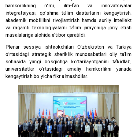
hamkorlikning oʻrni, ilm-fan va innovatsiyalar
integratsiyasi, qoʻshma taʼlim dasturlarini kengaytirish,
akademik mobillikni rivojlantirish hamda sunʼiy intellekt
va raqamli texnologiyalarni taʼlim jarayoniga joriy etish
masalalariga alohida eʼtibor qaratildi.
Plenar sessiya ishtirokchilari Oʻzbekiston va Turkiya
oʻrtasidagi strategik sheriklik munosabatlari oliy taʼlim
sohasida yangi bosqichga koʻtarilayotganini taʼkidlab,
universitetlar oʻrtasidagi amaliy hamkorlikni yanada
kengaytirish boʻyicha fikr almashdilar.