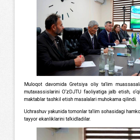
Muloqot davomida Gretsiya oliy ta’lim muassasalari
mutaxassislarini O‘zDJTU faoliyatiga jalb etish, o‘q
maktablar tashkil etish masalalari muhokama qilindi.
Uchrashuv yakunida tomonlar ta’lim sohasidagi hamkor
tayyor ekanliklarini ta’kidladilar.