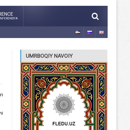
RENCE
NFERENSIYA
UMRBOQIY NAVOIY
ri
mi