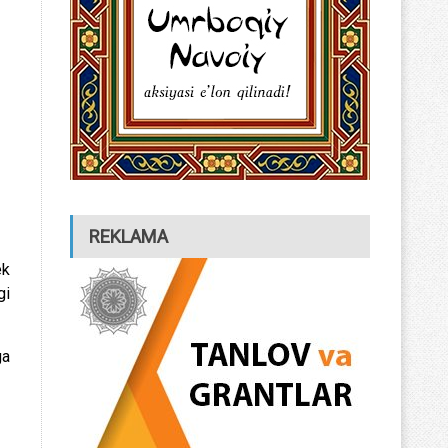
REKLAMA
ek
gi
ga