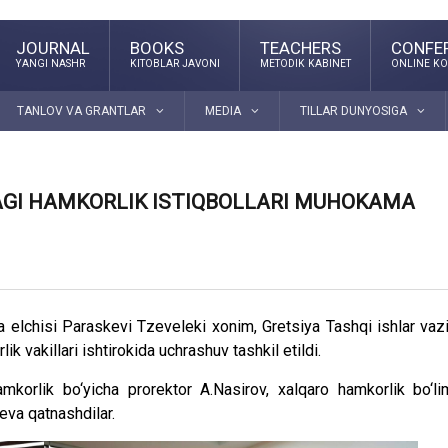
JOURNAL
BOOKS
TEACHERS
CONFE
YANGI NASHR
KITOBLAR JAVONI
METODIK KABINET
ONLINE KO
TANLOV VA GRANTLAR
MEDIA
TILLAR DUNYOSIGA
DAGI HAMKORLIK ISTIQBOLLARI MUHOKAMA
ya elchisi Paraskеvi Tzeveleki xonim, Gretsiya Tashqi ishlar vazi
k vakillari ishtirokida uchrashuv tashkil etildi.
hamkorlik bo‘yicha prorektor A.Nasirov, xalqaro hamkorlik bo‘li
yeva qatnashdilar.