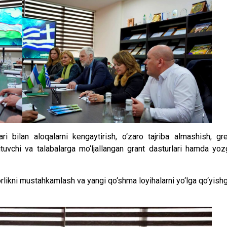
 bilan aloqalarni kengaytirish, o‘zaro tajriba almashish, gr
ituvchi va talabalarga mo‘ljallangan grant dasturlari hamda yoz
likni mustahkamlash va yangi qo‘shma loyihalarni yo‘lga qo‘yish