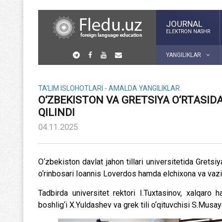
JOURNAL
ELEKTRON NASHR
YANGILIKLAR
TA'LIM ISLOHOTLARI - AMALDA
YANGILIKLAR
O‘ZBEKISTON VA GRETSIYA O‘RTASI
QILINDI
04.11.2025
O‘zbekiston davlat jahon tillari universitetida Gretsi
o‘rinbosari Ioannis Loverdos hamda elchixona va vazirli
Tadbirda universitet rektori I.Tuxtasinov, xalqaro 
boshlig‘i X.Yuldashev va grek tili o‘qituvchisi S.Musa