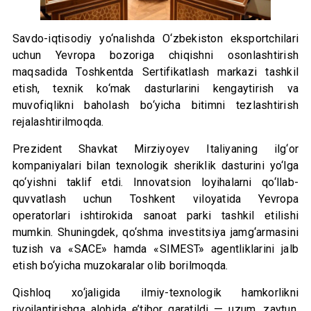
Savdo-iqtisodiy yo‘nalishda O‘zbekiston eksportchilari
uchun Yevropa bozoriga chiqishni osonlashtirish
maqsadida Toshkentda Sertifikatlash markazi tashkil
etish, texnik ko‘mak dasturlarini kengaytirish va
muvofiqlikni baholash bo‘yicha bitimni tezlashtirish
rejalashtirilmoqda.
Prezident Shavkat Mirziyoyev Italiyaning ilg‘or
kompaniyalari bilan texnologik sheriklik dasturini yo‘lga
qo‘yishni taklif etdi. Innovatsion loyihalarni qo‘llab-
quvvatlash uchun Toshkent viloyatida Yevropa
operatorlari ishtirokida sanoat parki tashkil etilishi
mumkin. Shuningdek, qo‘shma investitsiya jamg‘armasini
tuzish va «SACE» hamda «SIMEST» agentliklarini jalb
etish bo‘yicha muzokaralar olib borilmoqda.
Qishloq xo‘jaligida ilmiy-texnologik hamkorlikni
rivojlantirishga alohida e’tibor qaratildi — uzum, zaytun,