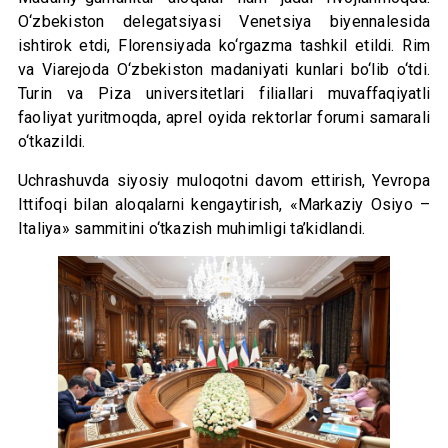
O‘zbekiston delegatsiyasi Venetsiya biyennalesida
ishtirok etdi, Florensiyada ko‘rgazma tashkil etildi. Rim
va Viarejoda O‘zbekiston madaniyati kunlari bo‘lib o‘tdi.
Turin va Piza universitetlari filiallari muvaffaqiyatli
faoliyat yuritmoqda, aprel oyida rektorlar forumi samarali
o‘tkazildi.
Uchrashuvda siyosiy muloqotni davom ettirish, Yevropa
Ittifoqi bilan aloqalarni kengaytirish, «Markaziy Osiyo –
Italiya» sammitini o‘tkazish muhimligi ta’kidlandi.