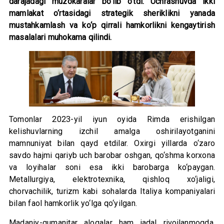
darajadagi muzokaralar bo‘lib o‘tdi. Uchrashuvda ikki
mamlakat o‘rtasidagi strategik sheriklikni yanada
mustahkamlash va ko‘p qirrali hamkorlikni kengaytirish
masalalari muhokama qilindi.
Tomonlar 2023-yil iyun oyida Rimda erishilgan
kelishuvlarning izchil amalga oshirilayotganini
mamnuniyat bilan qayd etdilar. Oxirgi yillarda o‘zaro
savdo hajmi qariyb uch barobar oshgan, qo‘shma korxona
va loyihalar soni esa ikki barobarga ko‘paygan.
Metallurgiya, elektrotexnika, qishloq xo‘jaligi,
chorvachilik, turizm kabi sohalarda Italiya kompaniyalari
bilan faol hamkorlik yo‘lga qo‘yilgan.
Madaniy-gumanitar aloqalar ham jadal rivojlanmoqda.