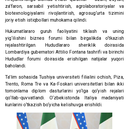
za’faron, sarsabil yetishtirish, agrolaboratoriyalar va
biotexnologiyalarni rivojlantirish, agrosug‘urta tizimini
joriy etish istiqbollari muhokama qilindi.
Hukumatlararo guruh faoliyatini tiklash va uning
yig‘ilishini biznes forumi bilan birgalikda o‘tkazish
rejalashtirilgan. Hududlararo sheriklik doirasida
Lombardiya gubernatori Attilio Fontana tashrifi va birinchi
Hududlar forumi doirasida erishilgan natijalar yuqori
baholandi.
Ta’lim sohasida Tushiya universiteti filialini ochish, Piza,
Trento, Roma Tre va Ka-Foskari universitetlari bilan ikki
tomonlama diplom dasturlarini yo‘lga qo‘yish rejalari
qo‘llab-quvvatlandi. O‘zbekistonda Italiya madaniyati
kunlarini o‘tkazish bo‘yicha kelishuvga erishildi.