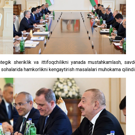
ategik sheriklik va ittifoqchilikni yanada mustahkamlash, savd
im sohalarida hamkorlikni kengaytirish masalalari muhokama qilindi