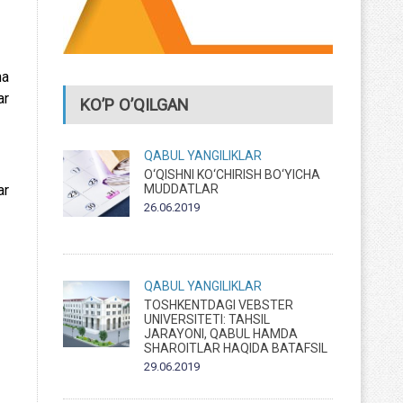
na
ar
KO’P O’QILGAN
QABUL
YANGILIKLAR
O‘QISHNI KO‘CHIRISH BO‘YICHA
MUDDATLAR
ar
26.06.2019
QABUL
YANGILIKLAR
TOSHKENTDAGI VEBSTER
UNIVERSITETI: TAHSIL
JARAYONI, QABUL HAMDA
SHAROITLAR HAQIDA BATAFSIL
29.06.2019