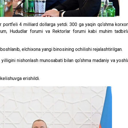
r portfeli 4 milliard dollarga yetdi. 300 ga yaqin qo‘shma korxo
orum, Hududlar forumi va Rektorlar forumi kabi muhim tadbirl
boshlanib, elchixona yangi binosining ochilishi rejalashtirilgan.
 yilligini nishonlash munosabati bilan qo‘shma madaniy va yoshl
 kelishuvga erishildi.