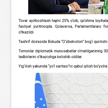
Tovar ayirboshlash hajmi 25% o‘sib, qo‘shma loyihala
faoliyat yuritmoqda. Qolaversa, Parlamentlararo f
o‘tkazildi.
Tashrif doirasida Bokuda “O‘zbekiston” bog‘i qurilishi 
Tomonlar diplomatik munosabatlar o‘rnatilganining 30
tadbirlarini o‘tkazishga kelishib oldilar.
Yig‘ilish yakunida “yo‘l xaritasi”ni qabul qilish bo‘yicha