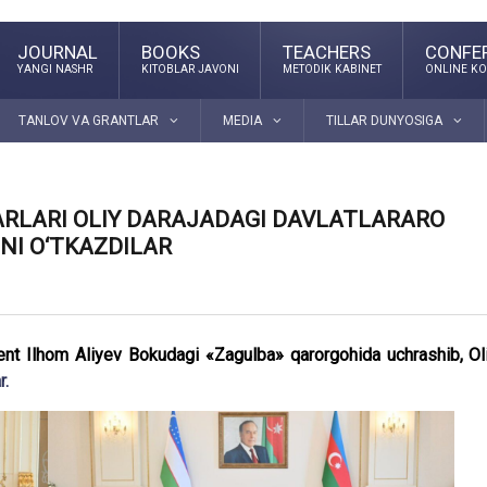
JOURNAL
BOOKS
TEACHERS
CONFE
YANGI NASHR
KITOBLAR JAVONI
METODIK KABINET
ONLINE KO
TANLOV VA GRANTLAR
MEDIA
TILLAR DUNYOSIGA
ARLARI OLIY DARAJADAGI DAVLATLARARO
NI O‘TKAZDILAR
ent Ilhom Aliyev Bokudagi «Zagulba» qarorgohida uchrashib, Ol
r.