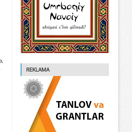
o,
.
REKLAMA