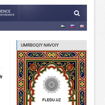
RENCE
NFERENSIYA
UMRBOQIY NAVOIY
iy