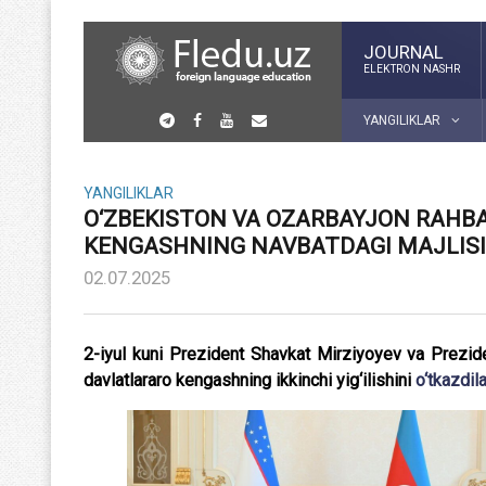
JOURNAL
ELEKTRON NASHR
YANGILIKLAR
YANGILIKLAR
O‘ZBEKISTON VA OZARBAYJON RAHB
KENGASHNING NAVBATDAGI MAJLISI
02.07.2025
2-iyul kuni Prezident Shavkat Mirziyoyev va Prezid
davlatlararo kengashning ikkinchi yig‘ilishini
o‘tkazdila