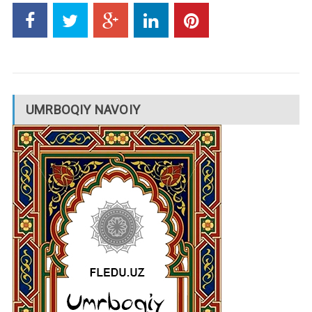
UMRBOQIY NAVOIY