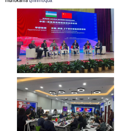
muhokama
qilinmoqda.