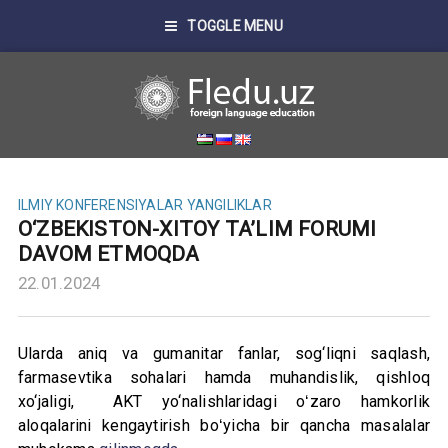
TOGGLE MENU
ILMIY KONFERENSIYALAR
YANGILIKLAR
O‘ZBEKISTON-XITOY TA’LIM FORUMI
DAVOM ETMOQDA
22.01.2024
Ularda aniq va gumanitar fanlar, sog‘liqni saqlash,
farmasevtika sohalari hamda muhandislik, qishloq
xo‘jaligi, AKT yo‘nalishlaridagi oʻzaro hamkorlik
aloqalarini kengaytirish boʻyicha bir qancha masalalar