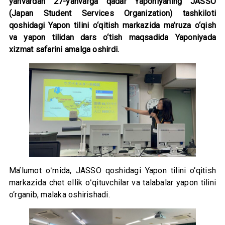
yanvardan 27-yanvarga qadar Yaponiyaning JASSO
(Japan Student Services Organization) tashkiloti
qoshidagi Yapon tilini o‘qitish markazida ma’ruza o‘qish
va yapon tilidan dars o‘tish maqsadida Yaponiyada
xizmat safarini amalga oshirdi.
Maʼlumot oʻrnida, JASSO qoshidagi Yapon tilini o‘qitish
markazida chet ellik oʻqituvchilar va talabalar yapon tilini
o‘rganib, malaka oshirishadi.